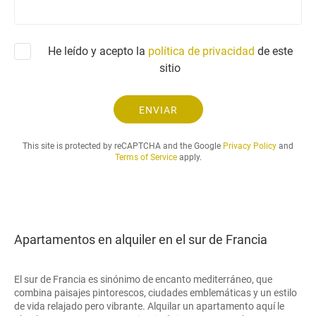
r
c
ó
i
n
t
He leído y acepto la
política de privacidad
i
de este
u
c
sitio
d
o
y
e
ENVIAR
l
p
This site is protected by reCAPTCHA and the Google
Privacy Policy
and
e
Terms of Service
apply.
r
i
o
d
o
Apartamentos en alquiler en el sur de Francia
d
e
a
El sur de Francia es sinónimo de encanto mediterráneo, que
l
combina paisajes pintorescos, ciudades emblemáticas y un estilo
q
de vida relajado pero vibrante. Alquilar un apartamento aquí le