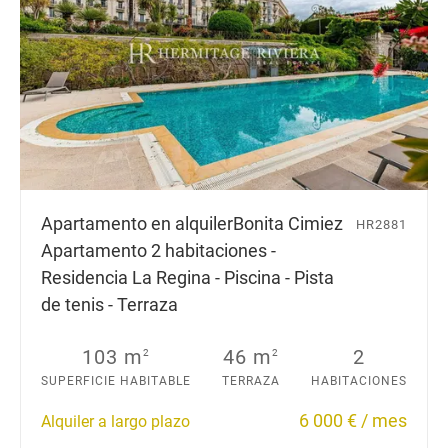
Apartamento en alquiler
Bonita Cimiez
HR2881
Apartamento 2 habitaciones -
Residencia La Regina - Piscina - Pista
de tenis - Terraza
103 m
46 m
2
2
2
SUPERFICIE HABITABLE
TERRAZA
HABITACIONES
6 000 € / mes
Alquiler a largo plazo