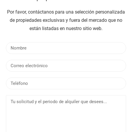
Por favor, contáctanos para una selección personalizada
de propiedades exclusivas y fuera del mercado que no
están listadas en nuestro sitio web.
N
o
m
C
b
o
r
r
e
T
r
e
e
l
o
T
é
e
u
f
l
s
o
e
o
n
c
l
o
t
i