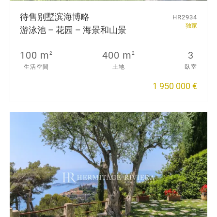
待售别墅
滨海博略
HR2934
独家
游泳池 – 花园 – 海景和山景
100 m
400 m
3
2
2
生活空間
土地
臥室
1 950 000 €