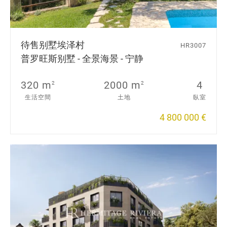
待售别墅
埃泽村
HR3007
普罗旺斯别墅 - 全景海景 - 宁静
320 m
2000 m
4
2
2
生活空間
土地
臥室
4 800 000 €