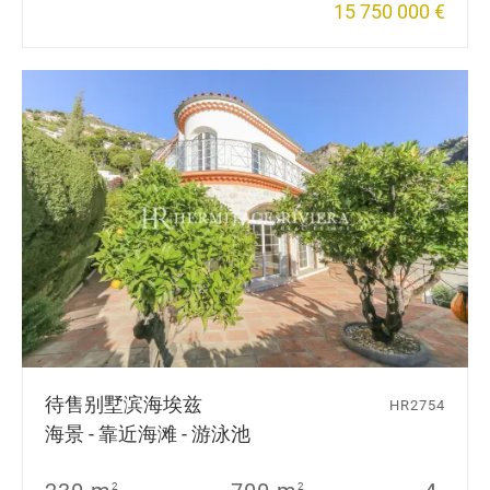
15 750 000 €
待售别墅
滨海埃兹
HR2754
海景 - 靠近海滩 - 游泳池
2
2