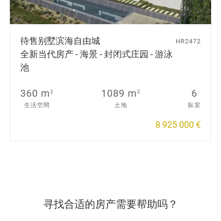
待售别墅
滨海自由城
HR2472
全新当代房产 - 海景 - 封闭式庄园 - 游泳
池
360 m
1089 m
6
2
2
生活空間
土地
臥室
8 925 000 €
寻找合适的房产需要帮助吗？