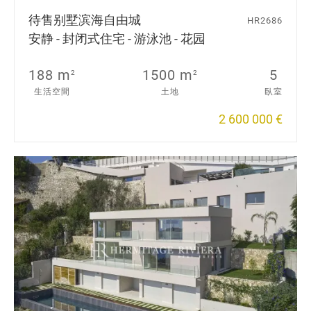
待售别墅
滨海自由城
HR2686
安静 - 封闭式住宅 - 游泳池 - 花园
188 m
1500 m
5
2
2
生活空間
土地
臥室
2 600 000 €