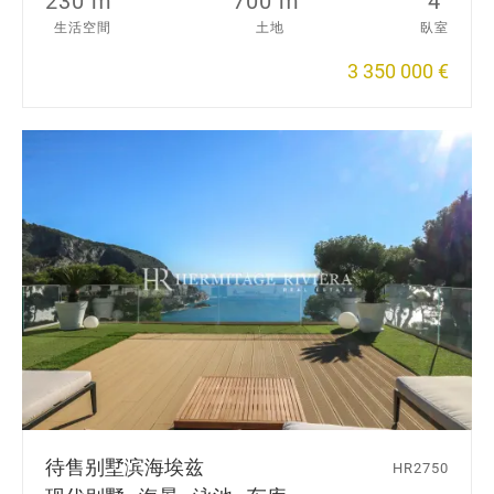
230 m
700 m
4
生活空間
土地
臥室
3 350 000 €
待售别墅
滨海埃兹
HR2750