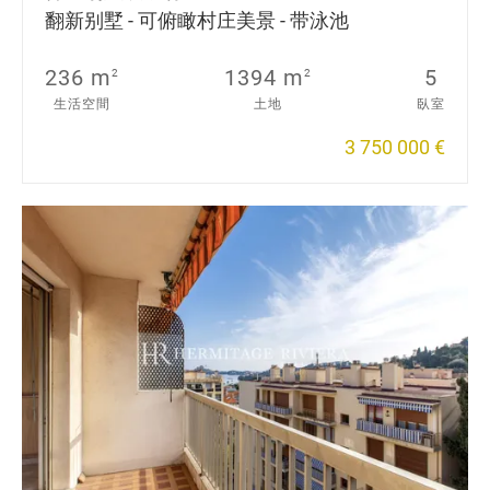
翻新别墅 - 可俯瞰村庄美景 - 带泳池
236 m
1394 m
5
2
2
生活空間
土地
臥室
3 750 000 €