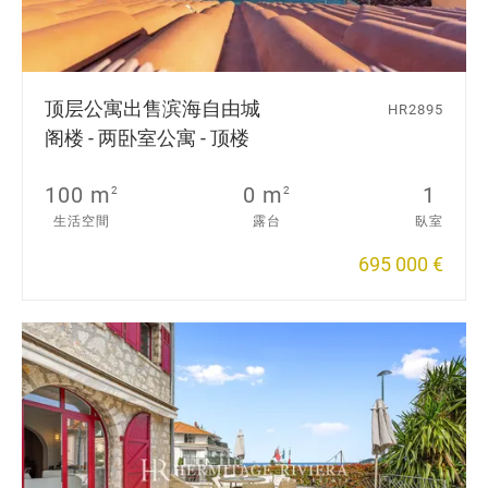
顶层公寓出售
滨海自由城
HR2895
阁楼 - 两卧室公寓 - 顶楼
100 m
0 m
1
2
2
生活空間
露台
臥室
695 000 €