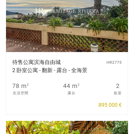
待售公寓
滨海自由城
HR2775
2 卧室公寓 - 翻新 - 露台 - 全海景
78 m
44 m
2
2
2
生活空間
露台
臥室
895 000 €