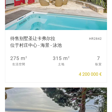
待售别墅
圣让卡弗尔拉
HR2842
位于村庄中心 - 海景 - 泳池
275 m
315 m
7
2
2
生活空間
土地
臥室
4 200 000 €