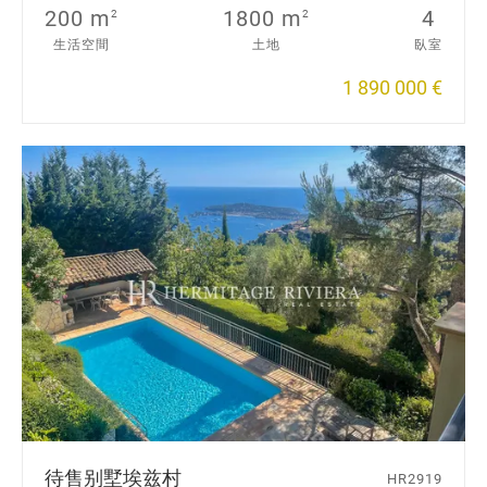
200 m
1800 m
4
2
2
生活空間
土地
臥室
1 890 000 €
待售别墅
埃兹村
HR2919