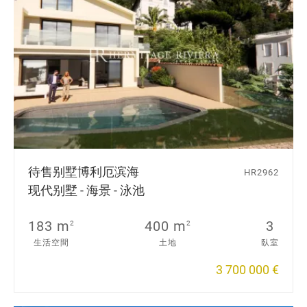
待售别墅
博利厄滨海
HR2962
现代别墅 - 海景 - 泳池
183 m
400 m
3
2
2
生活空間
土地
臥室
3 700 000 €