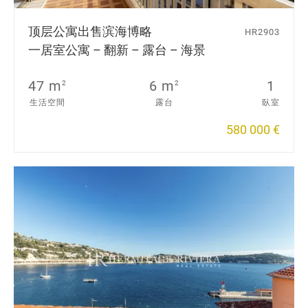
顶层公寓出售
滨海博略
HR2903
一居室公寓 – 翻新 – 露台 – 海景
47 m
6 m
1
2
2
生活空間
露台
臥室
580 000 €