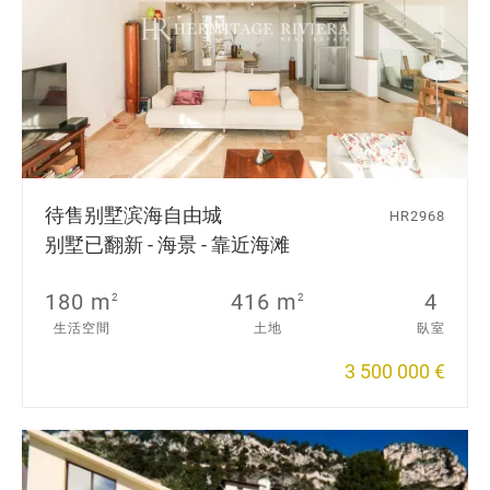
待售别墅
滨海自由城
HR2968
别墅已翻新 - 海景 - 靠近海滩
180 m
416 m
4
2
2
生活空間
土地
臥室
3 500 000 €