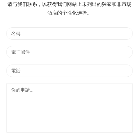
请与我们联系，以获得我们网站上未列出的独家和非市场
酒店的个性化选择。
名
稱
電
子
郵
電
件
話
你
的
申
請
.
.
.