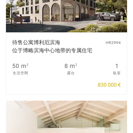
待售公寓
博利厄滨海
HR2994
位于博略滨海中心地带的专属住宅
50 m
8 m
1
2
2
生活空間
露台
臥室
830 000 €