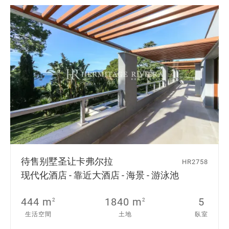
待售别墅
圣让卡弗尔拉
HR2758
现代化酒店 - 靠近大酒店 - 海景 - 游泳池
444 m
1840 m
5
2
2
生活空間
土地
臥室