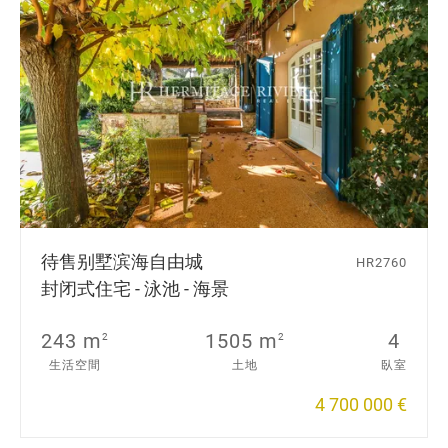
待售别墅
滨海自由城
HR2760
封闭式住宅 - 泳池 - 海景
243 m
1505 m
4
2
2
生活空間
土地
臥室
4 700 000 €