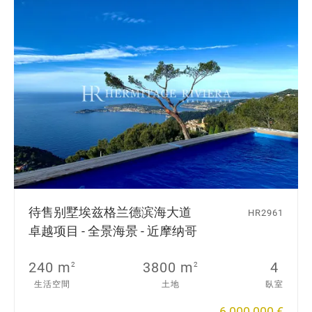
待售别墅
埃兹格兰德滨海大道
HR2961
卓越项目 - 全景海景 - 近摩纳哥
240 m
3800 m
4
2
2
生活空間
土地
臥室
6 000 000 €