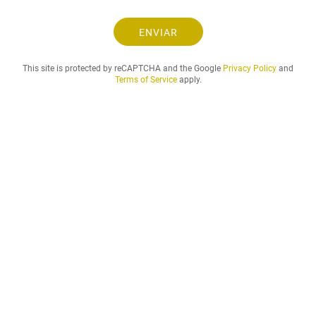
o
y
e
ENVIAR
l
p
This site is protected by reCAPTCHA and the Google
Privacy Policy
and
e
Terms of Service
apply.
r
i
o
d
o
d
e
a
l
q
u
i
l
e
r