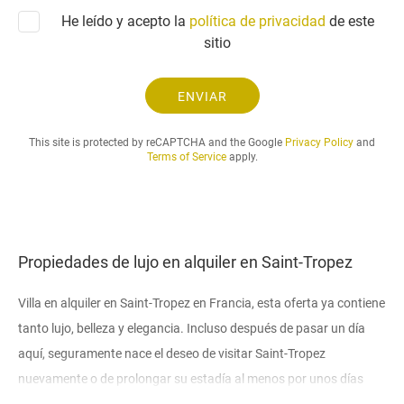
n
t
He leído y acepto la
política de privacidad
i
de este
u
c
sitio
d
o
y
e
ENVIAR
l
p
This site is protected by reCAPTCHA and the Google
Privacy Policy
and
e
Terms of Service
apply.
r
i
o
d
o
Propiedades de lujo en alquiler en Saint-Tropez
d
e
Villa en alquiler en Saint-Tropez en Francia, esta oferta ya contiene
a
l
tanto lujo, belleza y elegancia. Incluso después de pasar un día
q
aquí, seguramente nace el deseo de visitar Saint-Tropez
u
nuevamente o de prolongar su estadía al menos por unos días
i
más en este paraíso de la Riviera Francesa. Los asombrosos