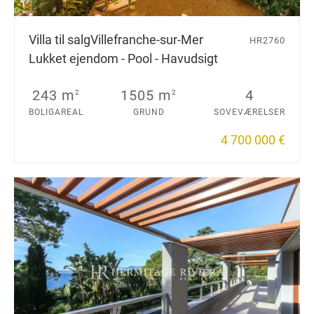
Villa til salg
Villefranche-sur-Mer
HR2760
Lukket ejendom - Pool - Havudsigt
243 m
1505 m
4
2
2
BOLIGAREAL
GRUND
SOVEVÆRELSER
4 700 000 €