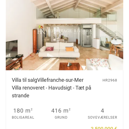
Villa til salg
Villefranche-sur-Mer
HR2968
Villa renoveret - Havudsigt - Tæt på
strande
180 m
416 m
4
2
2
BOLIGAREAL
GRUND
SOVEVÆRELSER
3 500 000 €