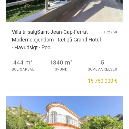
Villa til salg
Saint-Jean-Cap-Ferrat
HR2758
Moderne ejendom - tæt på Grand Hotel
- Havudsigt - Pool
444 m
1840 m
5
2
2
BOLIGAREAL
GRUND
SOVEVÆRELSER
15 750 000 €