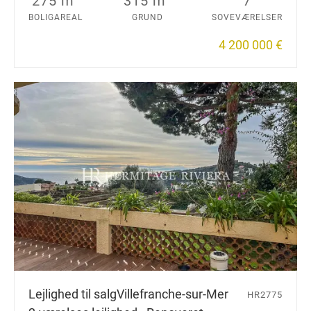
275 m
315 m
7
BOLIGAREAL
GRUND
SOVEVÆRELSER
4 200 000 €
Lejlighed til salg
Villefranche-sur-Mer
HR2775