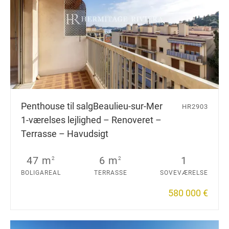
Penthouse til salg
Beaulieu-sur-Mer
HR2903
1-værelses lejlighed – Renoveret –
Terrasse – Havudsigt
47 m
6 m
1
2
2
BOLIGAREAL
TERRASSE
SOVEVÆRELSE
580 000 €