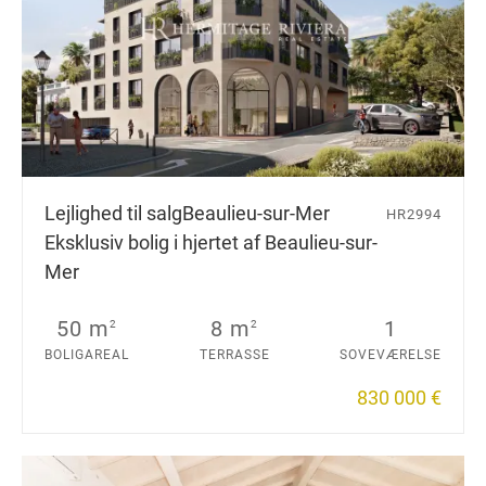
Lejlighed til salg
Beaulieu-sur-Mer
HR2994
Eksklusiv bolig i hjertet af Beaulieu-sur-
Mer
50 m
8 m
1
2
2
BOLIGAREAL
TERRASSE
SOVEVÆRELSE
830 000 €