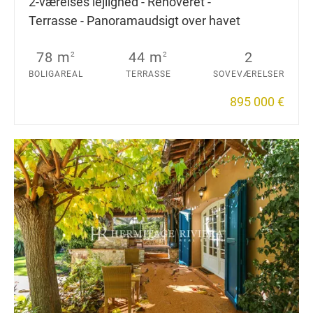
2-værelses lejlighed - Renoveret -
Terrasse - Panoramaudsigt over havet
78 m
44 m
2
2
2
BOLIGAREAL
TERRASSE
SOVEVÆRELSER
895 000 €