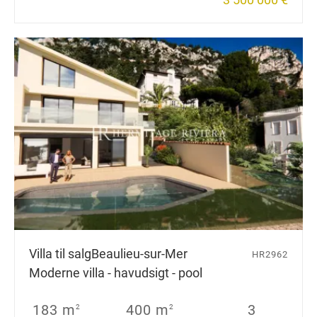
Villa til salg
Beaulieu-sur-Mer
HR2962
Moderne villa - havudsigt - pool
183 m
400 m
3
2
2