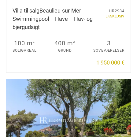
Villa til salg
Beaulieu-sur-Mer
HR2934
EKSKLUSIV
Swimmingpool – Have – Hav- og
bjergudsigt
100 m
400 m
3
2
2
BOLIGAREAL
GRUND
SOVEVÆRELSER
1 950 000 €