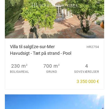
Villa til salg
Eze-sur-Mer
HR2754
Havudsigt - Tæt på strand - Pool
230 m
700 m
4
2
2
BOLIGAREAL
GRUND
SOVEVÆRELSER
3 350 000 €