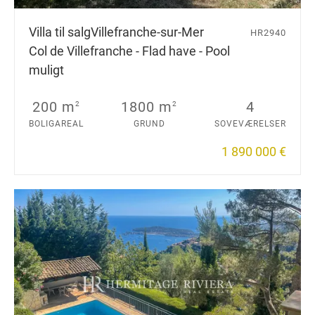
Villa til salg
Villefranche-sur-Mer
HR2940
Col de Villefranche - Flad have - Pool
muligt
200 m
1800 m
4
2
2
BOLIGAREAL
GRUND
SOVEVÆRELSER
1 890 000 €