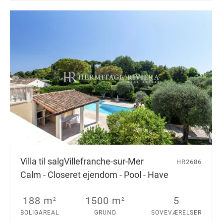
Villa til salg
Villefranche-sur-Mer
HR2686
Сalm - Сloseret ejendom - Pool - Have
188 m
1500 m
5
2
2
BOLIGAREAL
GRUND
SOVEVÆRELSER