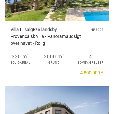
Villa til salg
Eze landsby
HR3007
Provencalsk villa - Panoramaudsigt
over havet - Rolig
320 m
2000 m
4
2
2
BOLIGAREAL
GRUND
SOVEVÆRELSER
4 800 000 €