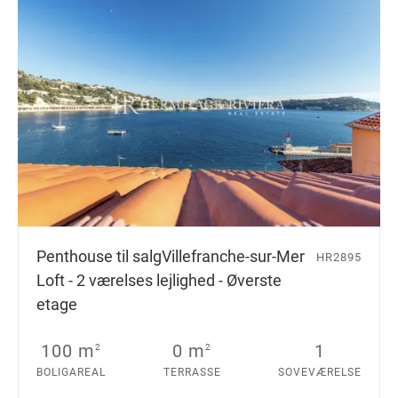
Penthouse til salg
Villefranche-sur-Mer
HR2895
Loft - 2 værelses lejlighed - Øverste
etage
100 m
0 m
1
2
2
BOLIGAREAL
TERRASSE
SOVEVÆRELSE