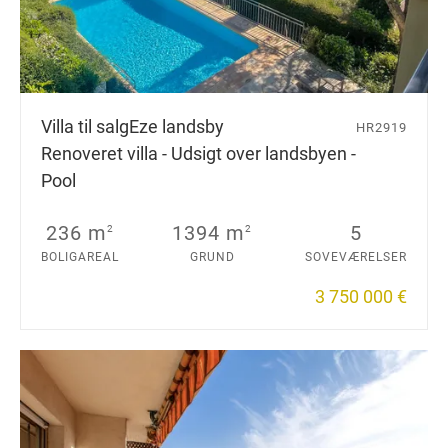
Villa til salg
Eze landsby
HR2919
Renoveret villa - Udsigt over landsbyen -
Pool
236 m
1394 m
5
2
2
BOLIGAREAL
GRUND
SOVEVÆRELSER
3 750 000 €