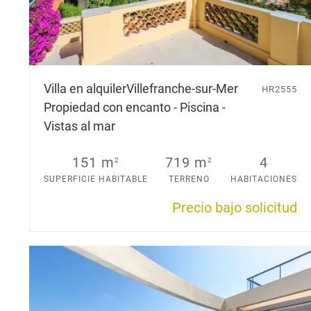
Villa en alquiler
Villefranche-sur-Mer
HR2555
Propiedad con encanto - Piscina -
Vistas al mar
151 m
719 m
4
2
2
SUPERFICIE HABITABLE
TERRENO
HABITACIONES
Precio bajo solicitud