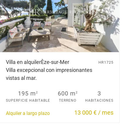
Villa en alquiler
Èze-sur-Mer
HR1725
Villa excepcional con impresionantes
vistas al mar.
195 m
600 m
3
2
2
SUPERFICIE HABITABLE
TERRENO
HABITACIONES
13 000 € / mes
Alquiler a largo plazo