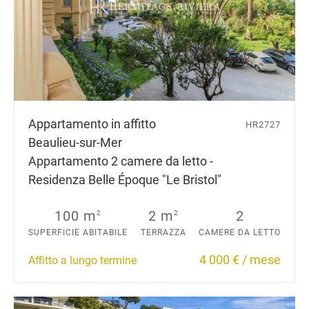
Appartamento in affitto
HR2727
Beaulieu-sur-Mer
Appartamento 2 camere da letto -
Residenza Belle Époque "Le Bristol"
100 m
2 m
2
2
2
SUPERFICIE ABITABILE
TERRAZZA
CAMERE DA LETTO
4 000 € / mese
Affitto a lungo termine