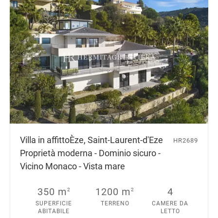
Villa in affitto
Èze, Saint-Laurent-d'Eze
HR2689
Proprietà moderna - Dominio sicuro -
Vicino Monaco - Vista mare
350 m
1200 m
4
2
2
SUPERFICIE
TERRENO
CAMERE DA
ABITABILE
LETTO