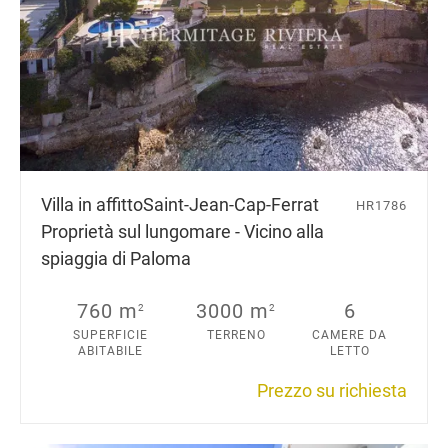
Villa in affitto
Saint-Jean-Cap-Ferrat
HR1786
Proprietà sul lungomare - Vicino alla
spiaggia di Paloma
760 m
3000 m
6
2
2
SUPERFICIE
TERRENO
CAMERE DA
ABITABILE
LETTO
Prezzo su richiesta