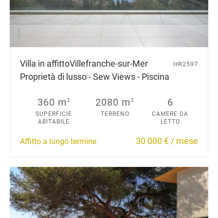
Villa in affitto
Villefranche-sur-Mer
HR2597
Proprietà di lusso - Sew Views - Piscina
360 m
2080 m
6
2
2
SUPERFICIE
TERRENO
CAMERE DA
ABITABILE
LETTO
30 000 € / mese
Affitto a lungo termine