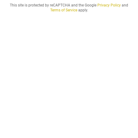
e
This site is protected by reCAPTCHA and the Google
Privacy Policy
and
i
Terms of Service
apply.
l
p
e
r
i
o
d
o
d
i
a
ff
i
t
t
o
d
e
s