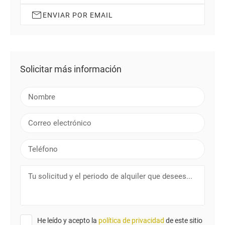
ENVIAR POR EMAIL
Solicitar más información
N
o
m
C
b
o
r
r
T
e
r
e
e
l
T
o
é
u
e
f
s
l
o
o
e
n
l
c
o
He leído y acepto la
política de privacidad
de este sitio