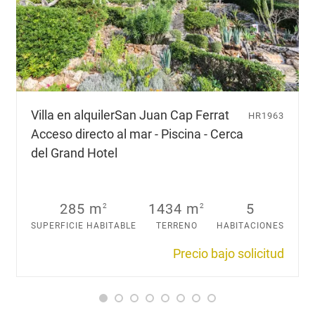
u
i
l
e
r
q
u
Villa en alquiler
San Juan Cap Ferrat
HR1963
e
Acceso directo al mar - Piscina - Cerca
d
e
del Grand Hotel
s
e
e
285 m
1434 m
5
2
2
s
.
SUPERFICIE HABITABLE
TERRENO
HABITACIONES
.
Precio bajo solicitud
.