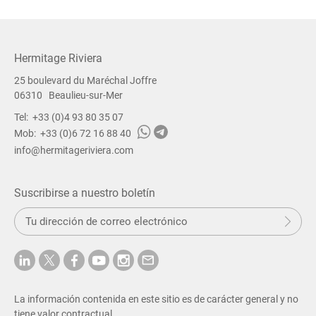
Hermitage Riviera
25 boulevard du Maréchal Joffre
06310
Beaulieu-sur-Mer
Tel:
+33 (0)4 93 80 35 07
Mob:
+33 (0)6 72 16 88 40
info@hermitageriviera.com
Suscribirse a nuestro boletín
E
Env
a
n
v
i
a
r
La información contenida en este sitio es de carácter general y no
tiene valor contractual.