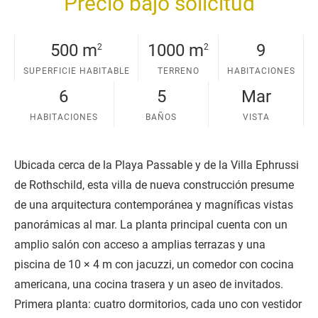
Precio bajo solicitud
e
500 m
1000 m
9
2
2
SUPERFICIE HABITABLE
TERRENO
HABITACIONES
6
5
Mar
HABITACIONES
BAÑOS
VISTA
Ubicada cerca de la Playa Passable y de la Villa Ephrussi
de Rothschild, esta villa de nueva construcción presume
de una arquitectura contemporánea y magníficas vistas
panorámicas al mar. La planta principal cuenta con un
amplio salón con acceso a amplias terrazas y una
piscina de 10 × 4 m con jacuzzi, un comedor con cocina
americana, una cocina trasera y un aseo de invitados.
Primera planta: cuatro dormitorios, cada uno con vestidor