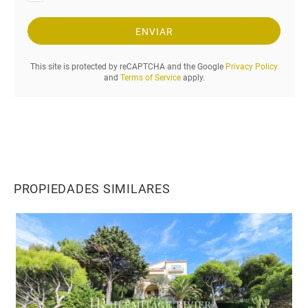
i
t
c
r
i
ENVIAR
ó
t
n
u
i
This site is protected by reCAPTCHA and the Google
Privacy Policy
d
and
Terms of Service
apply.
c
y
o
e
l
p
e
r
i
PROPIEDADES SIMILARES
o
d
o
d
e
a
l
q