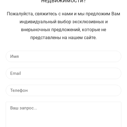
недвижимости?
Пожалуйста, свяжитесь с нами и мы предложим Вам
индивидуальный выбор эксклюзивных и
внерыночных предложений, которые не
представлены на нашем сайте.
И
м
я
E
m
a
Т
i
е
l
л
В
е
а
ф
ш
о
з
н