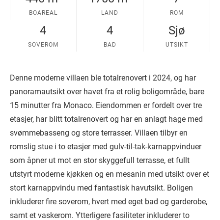
BOAREAL
LAND
ROM
4
4
Sjø
SOVEROM
BAD
UTSIKT
Denne moderne villaen ble totalrenovert i 2024, og har
panoramautsikt over havet fra et rolig boligområde, bare
15 minutter fra Monaco. Eiendommen er fordelt over tre
etasjer, har blitt totalrenovert og har en anlagt hage med
svømmebasseng og store terrasser. Villaen tilbyr en
romslig stue i to etasjer med gulv-til-tak-karnappvinduer
som åpner ut mot en stor skyggefull terrasse, et fullt
utstyrt moderne kjøkken og en mesanin med utsikt over et
stort karnappvindu med fantastisk havutsikt. Boligen
inkluderer fire soverom, hvert med eget bad og garderobe,
samt et vaskerom. Ytterligere fasiliteter inkluderer to