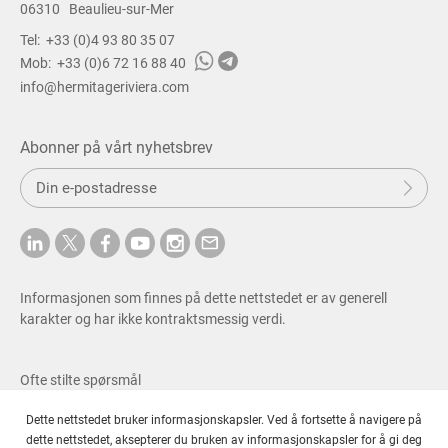
06310
Beaulieu-sur-Mer
Tel:
+33 (0)4 93 80 35 07
Mob:
+33 (0)6 72 16 88 40
info@hermitageriviera.com
Abonner på vårt nyhetsbrev
S
e
n
d
Informasjonen som finnes på dette nettstedet er av generell
karakter og har ikke kontraktsmessig verdi.
Ofte stilte spørsmål
Gebyrer og juridisk merknad
Dette nettstedet bruker informasjonskapsler. Ved å fortsette å navigere på
Personvernerklæring
dette nettstedet, aksepterer du bruken av informasjonskapsler for å gi deg