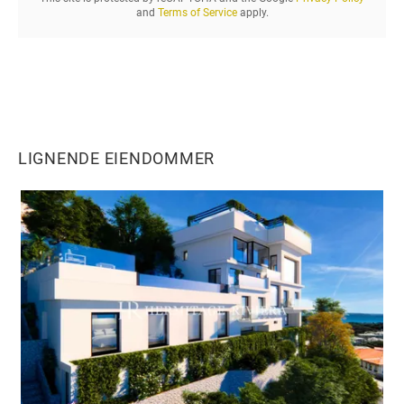
s
and
Terms of Service
apply.
e
l
.
.
.
LIGNENDE EIENDOMMER