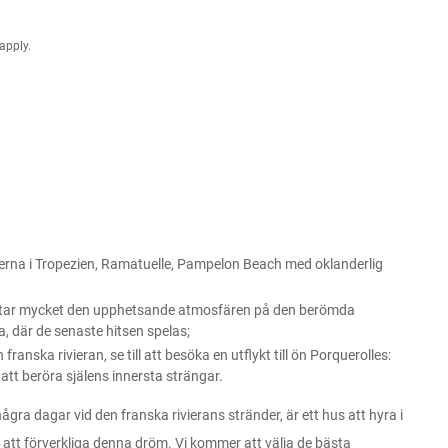
apply.
derna i Tropezien, Ramatuelle, Pampelon Beach med oklanderlig
ttar mycket den upphetsande atmosfären på den berömda
, där de senaste hitsen spelas;
franska rivieran, se till att besöka en utflykt till ön Porquerolles:
tt beröra själens innersta strängar.
ågra dagar vid den franska rivierans stränder, är ett hus att hyra i
et att förverkliga denna dröm. Vi kommer att välja de bästa