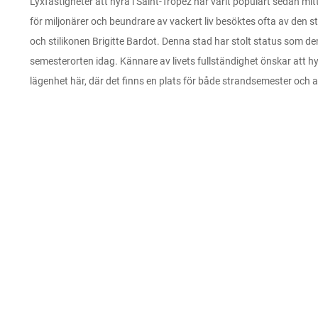
Lyxfastigheter att hyra i Saint-Tropez har varit populärt sedan mit
för miljonärer och beundrare av vackert liv besöktes ofta av den s
och stilikonen Brigitte Bardot. Denna stad har stolt status som d
semesterorten idag. Kännare av livets fullständighet önskar att hyra
lägenhet här, där det finns en plats för både strandsemester och a