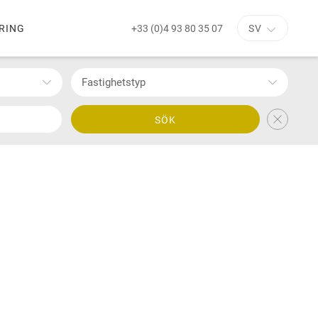
+33 (0)4 93 80 35 07
RING
SV
Fastighetstyp
SÖK