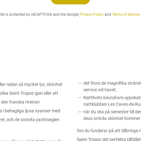
o
c
site is protected by reCAPTCHA and the Google
Privacy Policy
and
Terms of Service
h
d
e
n
h
y
r
e
s
p
det finns de magnifika strän
åller redan så mycket lyx, skönhet
e
service vid havet;
öka Saint-Tropez igen eller att
r
Nattlivets beundrare uppska
i
 den franska rivieran.
nattklubben Les Caves-de-Rua
o
s i behagliga ljusa nyanser med
när du ska på semester till den 
d
dess orörda skönhet kommer a
et, och de snövita yachtseglen
d
u
Om du funderar på att tillbringa n
ö
Saint-Tropez det perfekta tillfäll