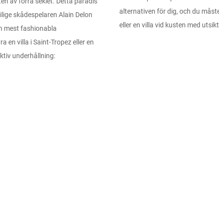
ten av förra seklet. Detta paradis
n
alternativen för dig, och du måst
s
tilige skådespelaren Alain Delon
k
eller en villa vid kusten med utsik
en mest fashionabla
a
 en villa i Saint-Tropez eller en
r
.
ktiv underhållning:
.
.