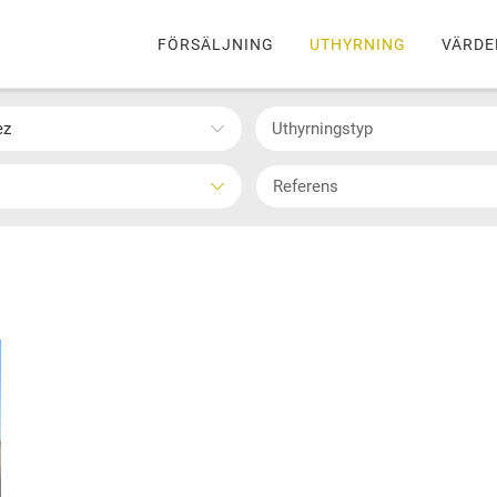
FÖRSÄLJNING
UTHYRNING
VÄRDE
ez
Uthyrningstyp