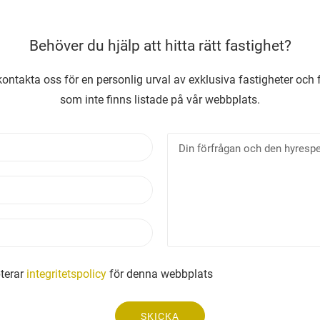
Behöver du hjälp att hitta rätt fastighet?
ontakta oss för en personlig urval av exklusiva fastigheter och 
som inte finns listade på vår webbplats.
N
D
a
i
m
n
E
n
f
-
ö
p
r
T
o
f
e
s
r
l
t
å
e
terar
integritetspolicy
för denna webbplats
g
f
a
o
n
SKICKA
n