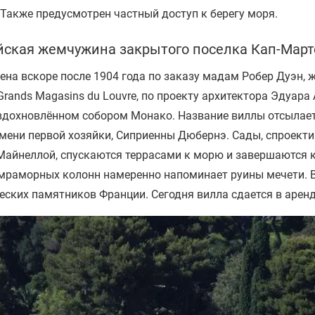
Также предусмотрен частный доступ к берегу моря.
йская жемчужина закрытого поселка Кап-Март
оена вскоре после 1904 года по заказу мадам Робер Дуэн,
rands Magasins du Louvre, по проекту архитектора Эдуара 
 вдохновлённом собором Монако. Название виллы отсылает
имени первой хозяйки, Сиприенны Дюбернэ. Сады, спроек
айнеллой, спускаются террасами к морю и завершаются к
 мраморных колонн намеренно напоминает руины мечети. В
ческих памятников Франции. Сегодня вилла сдается в арен