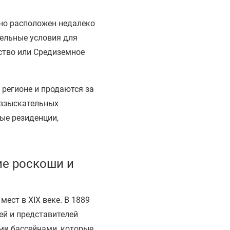
но расположен недалеко
тельные условия для
ство или Средиземное
 регионе и продаются за
 взыскательных
ные резиденции,
ие роскоши и
ест в XIX веке. В 1889
ей и представителей
ми бассейнами, которые