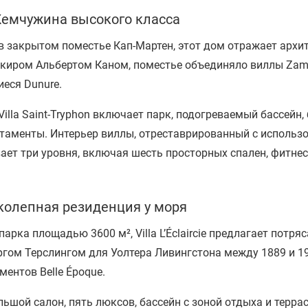
: Жемчужина высокого класса
в закрытом поместье Кап-Мартен, этот дом отражает архите
киром Альбертом Каном, поместье объединяло виллы Zamir,
иеся Dunure.
 Villa Saint-Tryphon включает парк, подогреваемый бассей
ртаменты. Интерьер виллы, отреставрированный с использ
ает три уровня, включая шесть просторных спален, фитнес-
еликолепная резиденция у моря
арка площадью 3600 м², Villa L’Éclaircie предлагает потр
гом Терслингом для Уолтера Ливингстона между 1889 и 19
ентов Belle Époque.
ьшой салон, пять люксов, бассейн с зоной отдыха и терра