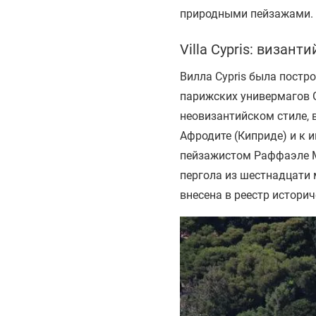
природными пейзажами. 
Villa Cypris:
византи
Вилла Cypris была постр
парижских универмагов G
неовизантийском стиле,
Афродите (Киприде) и к 
пейзажистом Раффаэле М
пергола из шестнадцати
внесена в реестр истори