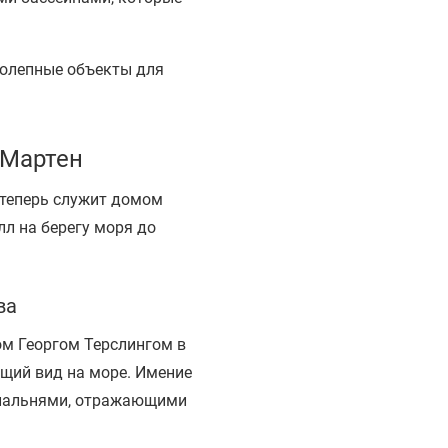
колепные объекты для
-Мартен
 теперь служит домом
лл на берегу моря до
ва
сом Георгом Терслингом в
ющий вид на море. Имение
спальнями, отражающими