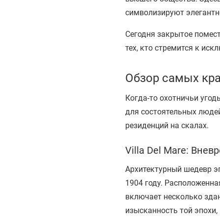
символизируют элегантно
Сегодня закрытое помес
тех, кто стремится к ис
Обзор самых кр
Когда-то охотничьи угод
для состоятельных людей
резиденций на скалах.
Villa Del Mare: Вне
Архитектурный шедевр эп
1904 году. Расположенна
включает несколько зда
изысканность той эпохи,