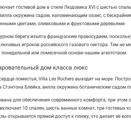
ючает гостевой дом в стиле Людовика XVI с шестью спал
 вилла окружена садом, напоминающим оазис, с бескрайни
енными цветами, оливковыми и фруктовыми деревьями.
зурном берегу изъята французским правосудием, поскольк
лючевых игроков российского газового сектора. Тем не ме
а понедельной или помесячной основе нашим агентством.
Очаровательный дом класса люкс
ердце поместья, Villa Les Rochers выходит на море. Пост
а Стэнтона Блейка, вилла окружена ботаническим садом п
ована для обеспечения современного комфорта, при этом 
а включает 10 спален, шесть ванных комнат, три гостевых 
ллы открывается прямой доступ к пляжу, что делает её в