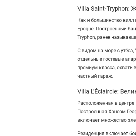
Villa Saint-Tryphon
Как и большинство вилл 
Époque. Построенный бан
Tryphon, ранее называвш
С видом на море с утёса,
отдельные гостевые апа
премиум-класса, охватыв
частный гараж.
Villa L’Éclaircie: В
Расположенная в центре п
Построенная Хансом Геор
включает множество элем
Резиденция включает бол