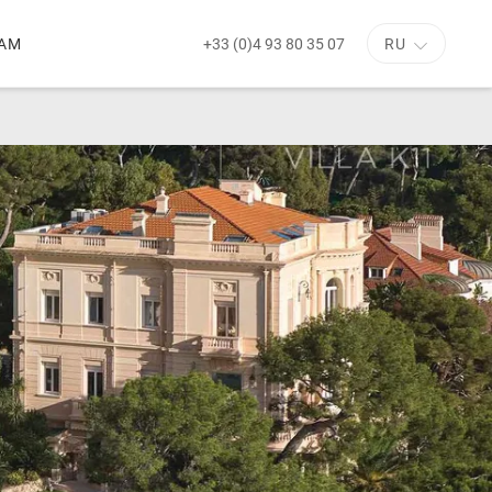
+33 (0)4 93 80 35 07
АМ
RU