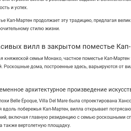
сть и успех.
тье Кап-Мартен продолжает эту традицию, предлагая вели
ключительному стилю жизни.
асивых вилл в закрытом поместье Кап
ья княжеской семьи Монако, частное поместье Кап-Мартен
. Роскошные дома, построенные здесь, варьируются от ви
временное архитектурное произведение искусст
охи Belle Époque, Villa Del Mare была спроектирована Хан
я вдоль побережья Кап-Мартен, вилла открывает потряса
ний, включая главную резиденцию с семью роскошными 
 а также вертолетную площадку.