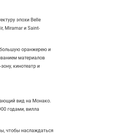
ктуру эпохи Belle
 Miramar и Saint-
н, большую оранжерею и
ованием материалов
зону, кинотеатр и
ясающий вид на Монако.
00 годами, вилла
сы, чтобы наслаждаться