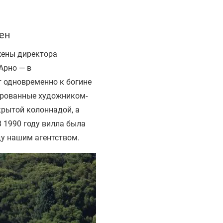
ен
 жены директора
Арно — в
 одновременно к богине
тированные художником-
рытой колоннадой, а
 1990 году вилла была
ду нашим агентством.