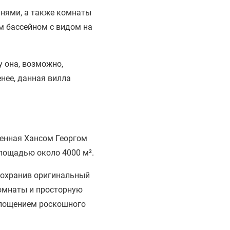
ьнями, а также комнаты
м бассейном с видом на
у она, возможно,
нее, данная вилла
роенная Хансом Георгом
лощадью около 4000 м².
сохранив оригинальный
комнаты и просторную
оплощением роскошного