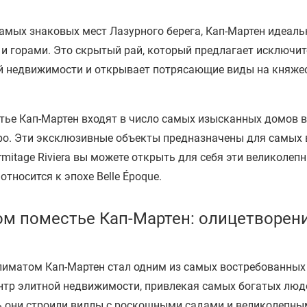
амых знаковых мест Лазурного берега, Кап-Мартен идеаль
и горами. Это скрытый рай, который предлагает исключи
й недвижимости и открывает потрясающие виды на княже
ье Кап-Мартен входят в число самых изысканных домов в
ро. Эти эксклюзивные объекты предназначены для самых
rmitage Riviera вы можете открыть для себя эти великолеп
тносится к эпохе Belle Époque.
ом поместье Кап-Мартен: олицетворен
иматом Кап-Мартен стал одним из самых востребованных м
ентр элитной недвижимости, привлекая самых богатых люд
ь они строили виллы с роскошными садами и великолепны