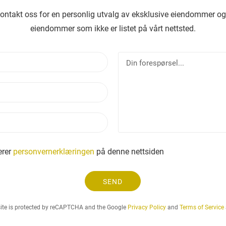
kontakt oss for en personlig utvalg av eksklusive eiendommer og
eiendommer som ikke er listet på vårt nettsted.
N
D
a
i
v
n
E
n
f
-
o
p
r
T
o
e
e
s
s
l
t
p
e
erer
personvernerklæringen
på denne nettsiden
ø
f
r
o
s
SEND
n
e
l
site is protected by reCAPTCHA and the Google
Privacy Policy
and
Terms of Service
.
.