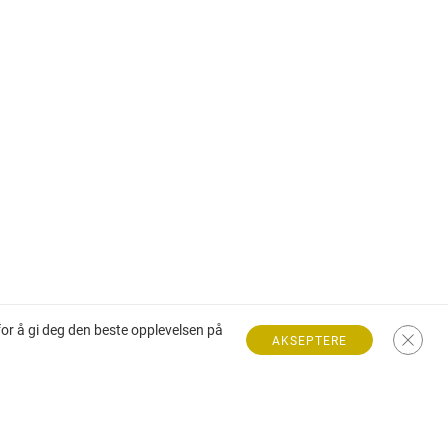
for å gi deg den beste opplevelsen på
AKSEPTERE
Villa til salgs på den franske riviera