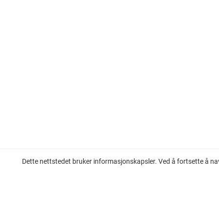
Dette nettstedet bruker informasjonskapsler. Ved å fortsette å na
Leilighet til salgs på den franske rivieraen