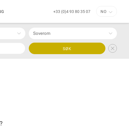
+33 (0)4 93 80 35 07
NG
NO
Soverom
SØK
?