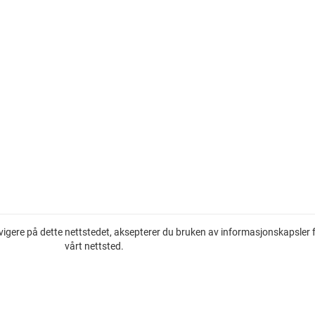
vigere på dette nettstedet, aksepterer du bruken av informasjonskapsler 
vårt nettsted.
Eiendom til salgs på den franske riviera