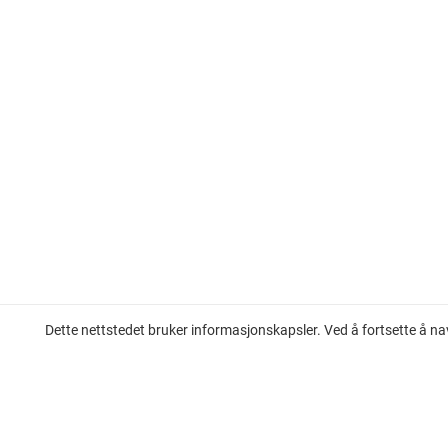
Dette nettstedet bruker informasjonskapsler. Ved å fortsette å na
Leilighet til salgs på den franske rivieraen