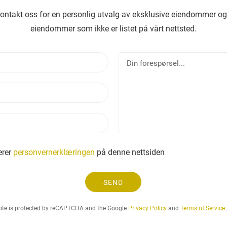
kontakt oss for en personlig utvalg av eksklusive eiendommer og
eiendommer som ikke er listet på vårt nettsted.
N
D
a
i
v
n
E
n
f
-
o
p
r
T
o
e
e
s
s
l
t
p
e
erer
personvernerklæringen
på denne nettsiden
ø
f
r
o
s
SEND
n
e
l
site is protected by reCAPTCHA and the Google
Privacy Policy
and
Terms of Service
.
.