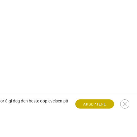
for å gi deg den beste opplevelsen på
AKSEPTERE
Villa til salgs på den franske riviera