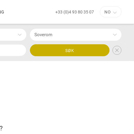
+33 (0)4 93 80 35 07
NG
NO
Soverom
SØK
?