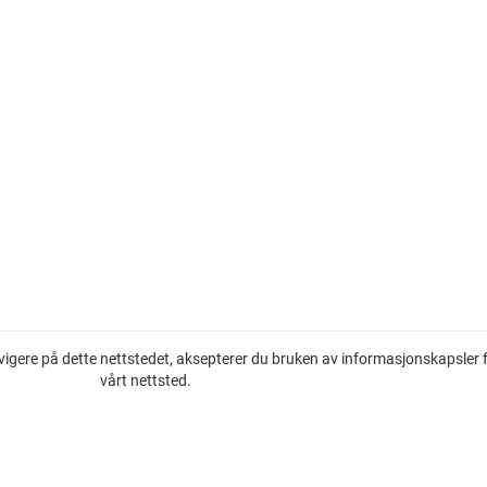
vigere på dette nettstedet, aksepterer du bruken av informasjonskapsler 
vårt nettsted.
Eiendom til salgs på den franske riviera