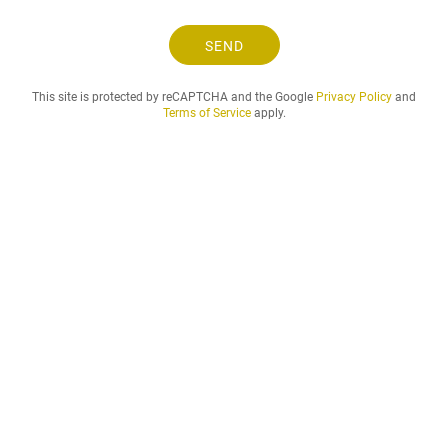
s
e
SEND
l
.
This site is protected by reCAPTCHA and the Google
Privacy Policy
and
.
Terms of Service
apply.
.