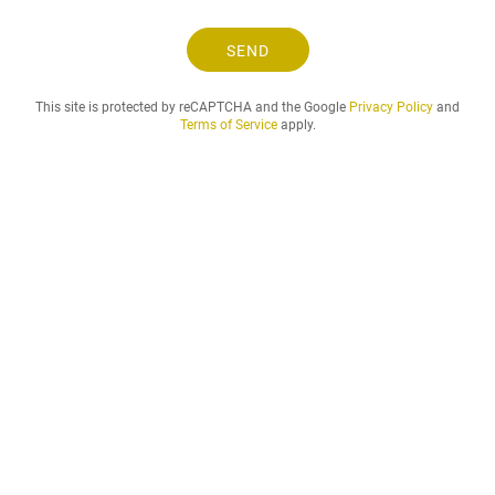
s
e
SEND
l
o
This site is protected by reCAPTCHA and the Google
Privacy Policy
and
g
Terms of Service
apply.
l
e
i
e
p
e
r
i
o
d
e
n
d
u
ø