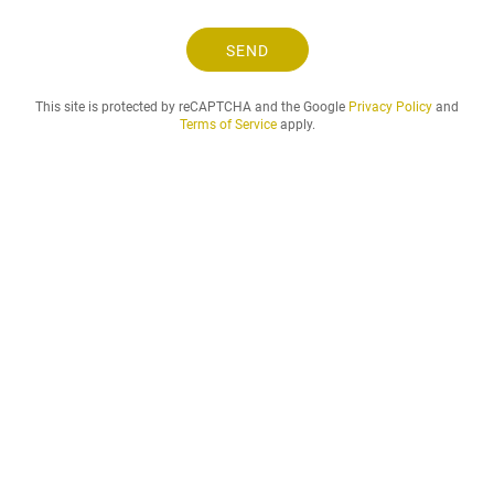
s
e
SEND
l
o
This site is protected by reCAPTCHA and the Google
Privacy Policy
and
g
Terms of Service
apply.
l
e
i
e
p
e
r
i
o
d
e
n
d
u
ø