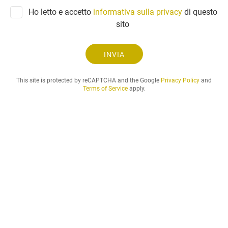
h
Ho letto e accetto
informativa sulla privacy
di questo
i
sito
e
s
t
INVIA
a
e
This site is protected by reCAPTCHA and the Google
Privacy Policy
and
i
Terms of Service
apply.
l
p
e
r
i
o
d
o
d
i
a
ff