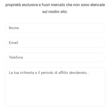
proprietà esclusive e fuori mercato che non sono elencate
sul nostro sito.
N
o
m
E
e
m
a
T
i
e
l
l
L
e
a
f
t
o
u
n
a
o
r
i
c