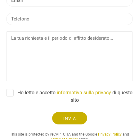
m
a
T
i
e
l
l
L
e
a
f
t
o
u
n
a
o
r
i
c
h
Ho letto e accetto
informativa sulla privacy
di questo
i
sito
e
s
t
INVIA
a
e
This site is protected by reCAPTCHA and the Google
Privacy Policy
and
i