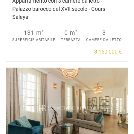
Appartamento con 3 camere da letto -
Palazzo barocco del XVII secolo - Cours
Saleya
131 m
0 m
3
2
2
SUPERFICIE ABITABILE
TERRAZZA
CAMERE DA LETTO
3 150 000 €