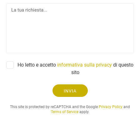
l
L
e
a
f
t
o
u
n
a
o
r
i
c
h
Ho letto e accetto
informativa sulla privacy
di questo
i
sito
e
s
t
INVIA
a
.
This site is protected by reCAPTCHA and the Google
Privacy Policy
and
.
Terms of Service
apply.
.