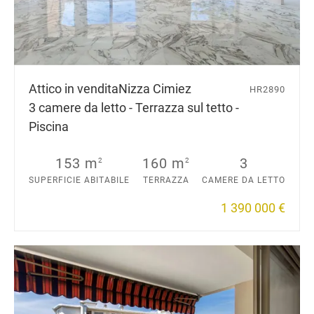
Attico in vendita
Nizza Cimiez
HR2890
3 camere da letto - Terrazza sul tetto -
Piscina
153 m
160 m
3
2
2
SUPERFICIE ABITABILE
TERRAZZA
CAMERE DA LETTO
1 390 000 €