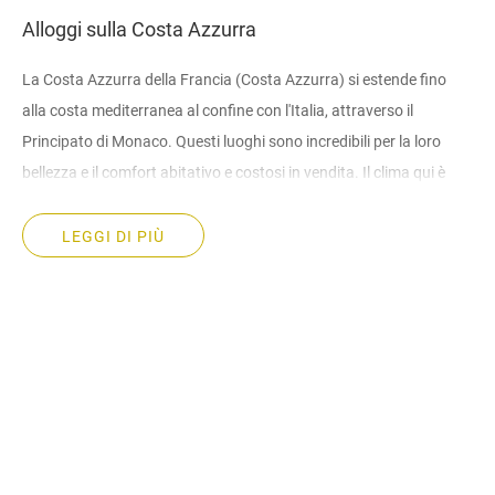
Alloggi sulla Costa Azzurra
La Costa Azzurra della Francia (Costa Azzurra) si estende fino
alla costa mediterranea al confine con l'Italia, attraverso il
Principato di Monaco. Questi luoghi sono incredibili per la loro
bellezza e il comfort abitativo e costosi in vendita. Il clima qui è
mite: in media, fino a trecento giorni di sole all'anno. In inverno, le
attività all'aperto sono popolari nelle vicine località sciistiche sulle
LEGGI DI PIÙ
Alpi. Il sud della Francia è conosciuto in tutto il mondo per i suoi
paesaggi estetici; spiagge; eccellenti opportunità di relax, immobili
di lusso in vendita. Ecco perché le proprietà in vendita a Nizza
sono così apprezzate. La proprietà immobiliare a Nizza è
sinonimo di prosperità, successo e prestigio. Persone ricche da
tutta Europa, Asia e America vengono in Costa Azzurra e cercano
immobili d'élite in vendita qui. È possibile acquistare ville,
appartamenti, attici - alloggi di lusso. E tutti questi tipi di alloggi in