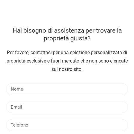
Hai bisogno di assistenza per trovare la
proprietà giusta?
Per favore, contattaci per una selezione personalizzata di
proprietà esclusive e fuori mercato che non sono elencate
sul nostro sito.
N
o
m
E
e
m
a
T
i
e
l