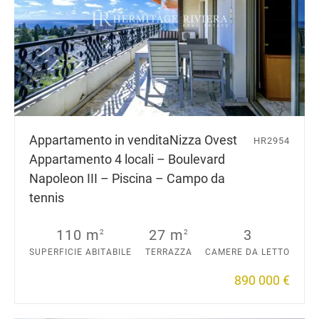
Appartamento in vendita
Nizza Ovest
HR2954
Appartamento 4 locali – Boulevard
Napoleon III – Piscina – Campo da
tennis
110 m
27 m
3
2
2
SUPERFICIE ABITABILE
TERRAZZA
CAMERE DA LETTO
890 000 €