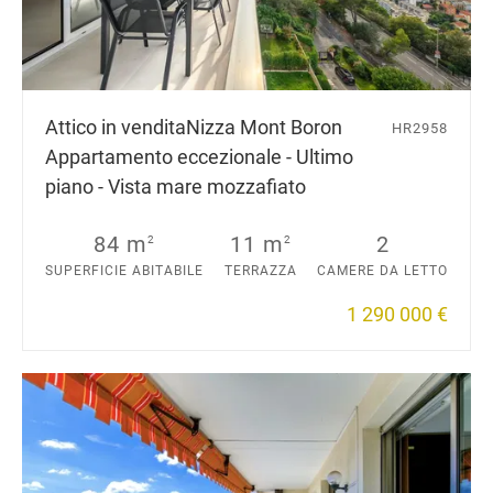
Attico in vendita
Nizza Mont Boron
HR2958
Appartamento eccezionale - Ultimo
piano - Vista mare mozzafiato
84 m
11 m
2
2
2
SUPERFICIE ABITABILE
TERRAZZA
CAMERE DA LETTO
1 290 000 €