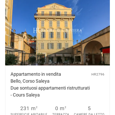
Appartamento in vendita
HR2796
Bello, Corso Saleya
Due sontuosi appartamenti ristrutturati
- Cours Saleya
231 m
0 m
5
2
2
SUPERFICIE ABITABILE
TERRAZZA
CAMERE DA LETTO