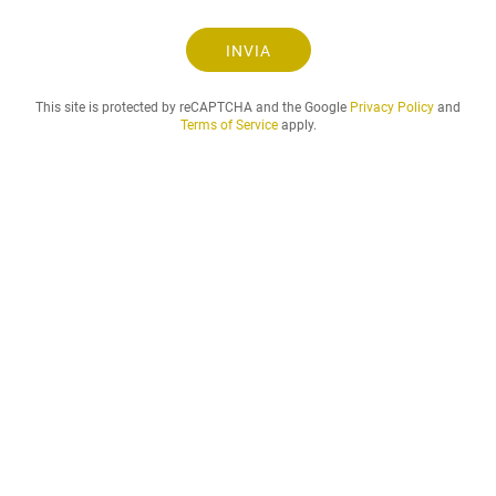
s
t
INVIA
a
e
This site is protected by reCAPTCHA and the Google
Privacy Policy
and
i
Terms of Service
apply.
l
p
e
r
i
o
d
o
d
i
a
ff
i
t
t