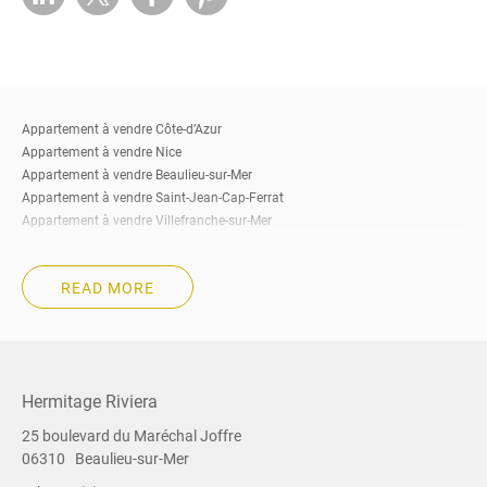
Appartement à vendre Côte-d’Azur
Appartement à vendre Nice
Appartement à vendre Beaulieu-sur-Mer
Appartement à vendre Saint-Jean-Cap-Ferrat
Appartement à vendre Villefranche-sur-Mer
Appartement à vendre Eze
Appartement à vendre Cap-d’Ail
READ MORE
Appartement à vendre Roquebrune-Cap-Martin
Appartement à vendre Beausoleil
Appartement à vendre La Turbie
Appartement à vendre Menton
Appartement à vendre à Cannes
Hermitage Riviera
Appartement à vendre Sud de la France
25 boulevard du Maréchal Joffre
Immobilier à vendre Côte-d’Azur
06310
Beaulieu-sur-Mer
Immobilier à vendre Nice