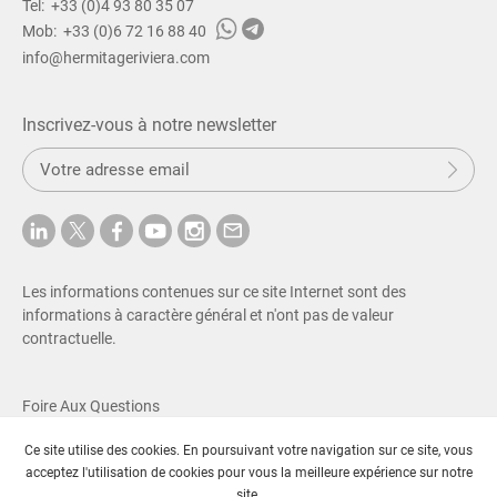
Immobilier à vendre Beaulieu-sur-Mer
Tel:
+33 (0)4 93 80 35 07
Immobilier à vendre Saint-Jean-Cap-Ferrat
Mob:
+33 (0)6 72 16 88 40
Immobilier à vendre Villefranche-sur-Mer
info@hermitageriviera.com
Immobilier à vendre Eze
Immobilier à vendre Cap-d’Ail
Immobilier à vendre Roquebrune-Cap-Martin
Inscrivez-vous à notre newsletter
Immobilier à vendre Beausoleil
S
Immobilier à vendre La Turbie
Sou
o
Immobilier à vendre Menton
u
Immobilier à vendre à Cannes
m
Immobilier à vendre Sud de la France
e
t
Villa à vendre Côte-d’Azur
t
Les informations contenues sur ce site Internet sont des
Villa à vendre Nice
r
informations à caractère général et n'ont pas de valeur
Villa à vendre Beaulieu-sur-Mer
e
contractuelle.
Villa à vendre Saint-Jean-Cap-Ferrat
VIlla à vendre Villefranche-sur-Mer
Villa à vendre Eze
Foire Aux Questions
Villa à vendre Cap-d’Ail
Tarifs & Mentions Légales
Villa à vendre Roquebrune-Cap-Martin
Ce site utilise des cookies. En poursuivant votre navigation sur ce site, vous
Données Personnelles
Villa à vendre Beausoleil
acceptez l'utilisation de cookies pour vous la meilleure expérience sur notre
Villa à vendre La Turbie
© Copyright 2026 SAS Hermitage Riviera
site.