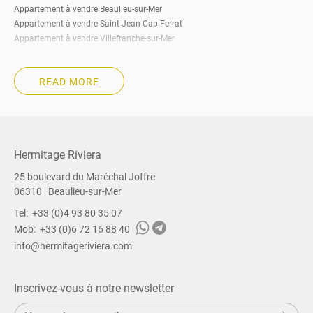
Appartement à vendre Beaulieu-sur-Mer
Appartement à vendre Saint-Jean-Cap-Ferrat
Appartement à vendre Villefranche-sur-Mer
Appartement à vendre Eze
Appartement à vendre Cap-d’Ail
READ MORE
Appartement à vendre Roquebrune-Cap-Martin
Appartement à vendre Beausoleil
Appartement à vendre La Turbie
Appartement à vendre Menton
Appartement à vendre à Cannes
Hermitage Riviera
Appartement à vendre Sud de la France
25 boulevard du Maréchal Joffre
Immobilier à vendre Côte-d’Azur
06310
Beaulieu-sur-Mer
Immobilier à vendre Nice
Immobilier à vendre Beaulieu-sur-Mer
Tel:
+33 (0)4 93 80 35 07
Immobilier à vendre Saint-Jean-Cap-Ferrat
Mob:
+33 (0)6 72 16 88 40
Immobilier à vendre Villefranche-sur-Mer
info@hermitageriviera.com
Immobilier à vendre Eze
Immobilier à vendre Cap-d’Ail
Immobilier à vendre Roquebrune-Cap-Martin
Inscrivez-vous à notre newsletter
Immobilier à vendre Beausoleil
S