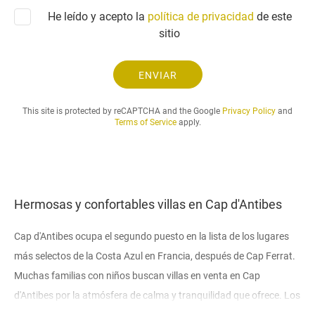
n
t
He leído y acepto la
política de privacidad
i
de este
u
c
sitio
d
o
.
.
ENVIAR
.
This site is protected by reCAPTCHA and the Google
Privacy Policy
and
Terms of Service
apply.
Hermosas y confortables villas en Cap d'Antibes
Cap d'Antibes ocupa el segundo puesto en la lista de los lugares
más selectos de la Costa Azul en Francia, después de Cap Ferrat.
Muchas familias con niños buscan villas en venta en Cap
d'Antibes por la atmósfera de calma y tranquilidad que ofrece. Los
viajeros vienen aquí con poca frecuencia, los enormes cruceros no