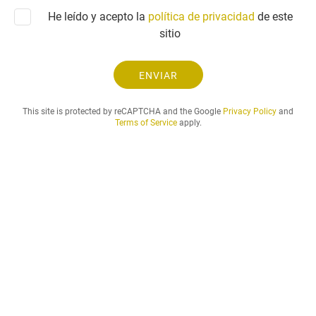
n
t
He leído y acepto la
política de privacidad
i
de este
u
c
sitio
d
o
.
.
ENVIAR
.
This site is protected by reCAPTCHA and the Google
Privacy Policy
and
Terms of Service
apply.