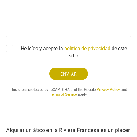
l
s
o
e
o
n
c
l
o
t
i
r
c
ó
i
n
t
He leído y acepto la
política de privacidad
i
de este
u
c
sitio
d
o
y
e
ENVIAR
l
p
This site is protected by reCAPTCHA and the Google
Privacy Policy
and
e
Terms of Service
apply.
r
i
o
d
o
Alquilar un ático en la Riviera Francesa es un placer
d