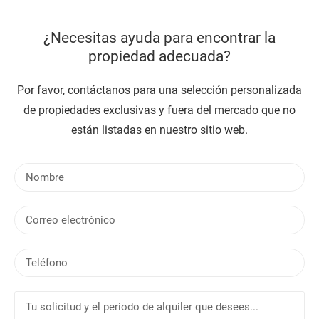
¿Necesitas ayuda para encontrar la
propiedad adecuada?
Por favor, contáctanos para una selección personalizada
de propiedades exclusivas y fuera del mercado que no
están listadas en nuestro sitio web.
N
o
m
C
b
o
r
r
e
T
r
e
e
l
o
T
é
e
u
f