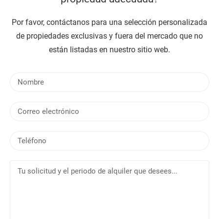
Por favor, contáctanos para una selección personalizada
de propiedades exclusivas y fuera del mercado que no
están listadas en nuestro sitio web.
N
o
m
C
b
o
r
r
e
T
r
e
e
l
o
T
é
e
u
f
l
s
o
e
o
n
c
l
o
t
i