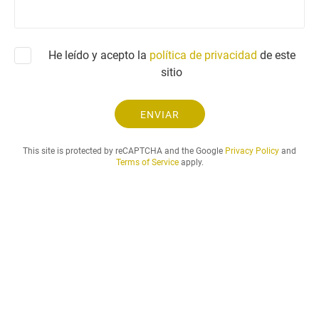
r
c
ó
i
n
t
He leído y acepto la
política de privacidad
i
de este
u
c
sitio
d
o
y
e
ENVIAR
l
p
This site is protected by reCAPTCHA and the Google
Privacy Policy
and
e
Terms of Service
apply.
r
i
o
d
o
d
e
a
l
q