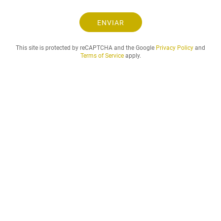
o
y
e
ENVIAR
l
p
This site is protected by reCAPTCHA and the Google
Privacy Policy
and
e
Terms of Service
apply.
r
i
o
d
o
d
e
a
l
q
u
i
l
e
r