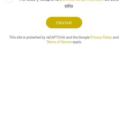
u
c
sitio
d
o
y
e
ENVIAR
l
p
This site is protected by reCAPTCHA and the Google
Privacy Policy
and
e
Terms of Service
apply.
r
i
o
d
o
d
e
a
l
q
u
i
l
e