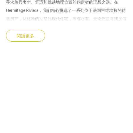
寻求兼具奢华、舒适和优越地理位置的购房者的理想之选。在
Hermitage Riviera，我们精心挑选了一系列位于法国里维埃拉的待
售房产，从优雅的别墅到现代住宅，应有尽有。无论您是寻找度假
屋、永久居所还是稳健的投资，我们在该地区的专业知识都能确保
您找到满足您需求的理想房产。
閱讀更多
为什么要在法国里维埃拉买房
地中海沿岸的尊贵生活方式
法国里维埃拉，又称蔚蓝海岸，是优雅与尊贵的代名词。这里拥有
令人叹为观止的海岸风光、蔚蓝的海水，以及尼斯、昂蒂布和圣特
罗佩等迷人小镇，为您提供无与伦比的生活品质。在法国里维埃拉
置业，您将沉浸于轻松而精致的氛围之中，是那些热爱美景、美食
和文化体验人士的理想之选。
一项安全且收益丰厚的投资
法国蔚蓝海岸依然是欧洲最炙手可热的房地产市场之一。旺盛的需
求和有限的供应确保了这片标志性地区的房产能够长期保值。无论