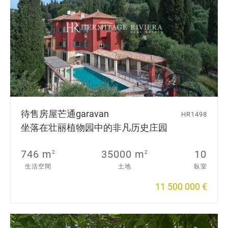
待售房屋
芒通garavan
HR1498
坐落在壮丽植物园中的非凡历史庄园
746 m
35000 m
10
2
2
生活空間
土地
臥室
11 500 000 €