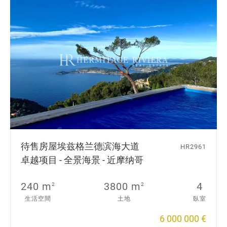
待售房屋
埃兹格兰德滨海大道
HR2961
卓越项目 - 全景海景 - 近摩纳哥
240 m
3800 m
4
2
2
生活空間
土地
臥室
6 000 000 €