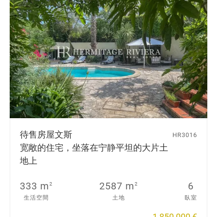
待售房屋
文斯
HR3016
宽敞的住宅，坐落在宁静平坦的大片土
地上
333 m
2587 m
6
2
2
生活空間
土地
臥室
1 850 000 €