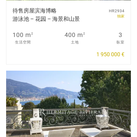
待售房屋
滨海博略
HR2934
独家
游泳池 – 花园 – 海景和山景
100 m
400 m
3
2
2
生活空間
土地
臥室
1 950 000 €