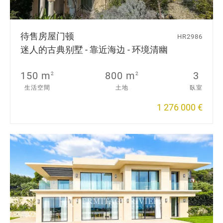
待售房屋
门顿
HR2986
迷人的古典别墅 - 靠近海边 - 环境清幽
150 m
800 m
3
2
2
生活空間
土地
臥室
1 276 000 €