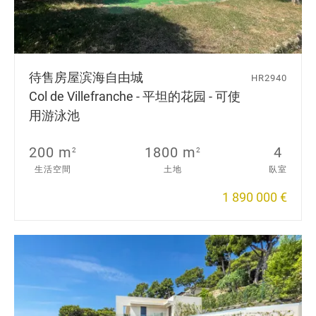
待售房屋
滨海自由城
HR2940
Col de Villefranche - 平坦的花园 - 可使
用游泳池
200 m
1800 m
4
2
2
生活空間
土地
臥室
1 890 000 €