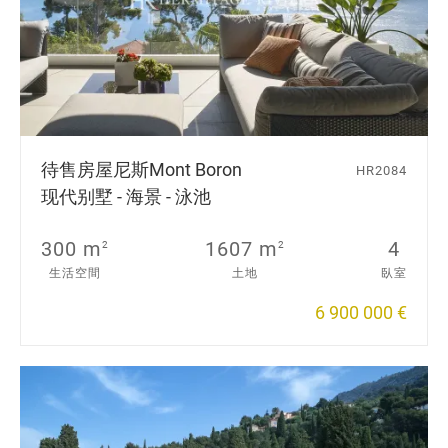
待售房屋
尼斯Mont Boron
HR2084
现代别墅 - 海景 - 泳池
300 m
1607 m
4
2
2
生活空間
土地
臥室
6 900 000 €