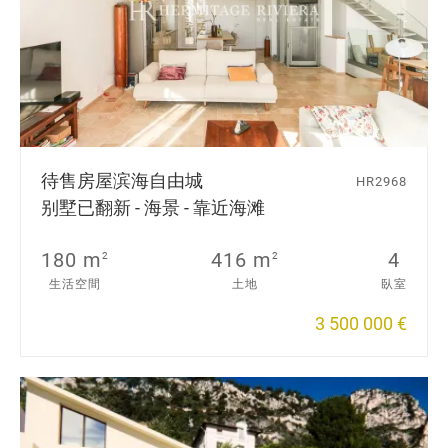
待售房屋
滨海自由城
HR2968
别墅已翻新 - 海景 - 靠近海滩
180 m
416 m
4
2
2
生活空間
土地
臥室
3 500 000 €