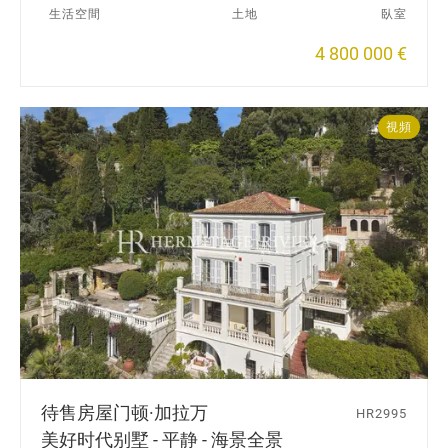
生活空間
土地
臥室
4 800 000 €
視頻
待售房屋
门顿·加拉万
HR2995
美好时代别墅 - 平静 - 海景全景