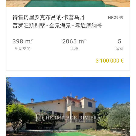
待售房屋
罗克布吕讷-卡普马丹
HR2949
普罗旺斯别墅 - 全景海景 - 靠近摩纳哥
398 m
2065 m
5
2
2
生活空間
土地
臥室
3 100 000 €