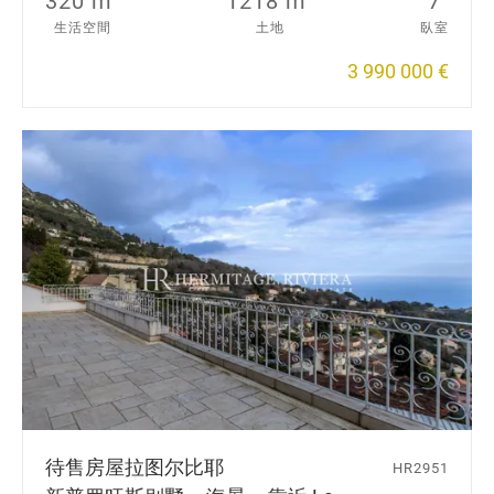
320 m
1218 m
7
生活空間
土地
臥室
3 990 000 €
待售房屋
拉图尔比耶
HR2951