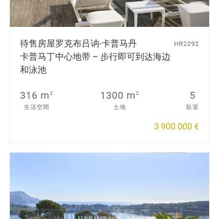
待售房屋
罗克布吕讷-卡普马丹
HR2292
卡普马丁中心地带 – 步行即可到达海边
和泳池
316 m
1300 m
5
2
2
生活空間
土地
臥室
3 900 000 €