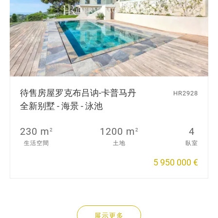
待售房屋
罗克布吕讷-卡普马丹
HR2928
全新别墅 - 海景 - 泳池
230 m
1200 m
4
2
2
生活空間
土地
臥室
5 950 000 €
展示更多