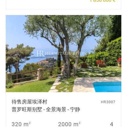
待售房屋
埃泽村
HR3007
普罗旺斯别墅 - 全景海景 - 宁静
320 m
2000 m
4
2
2