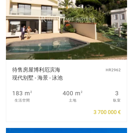
待售房屋
博利厄滨海
HR2962
现代别墅 - 海景 - 泳池
183 m
400 m
3
2
2
生活空間
土地
臥室
3 700 000 €