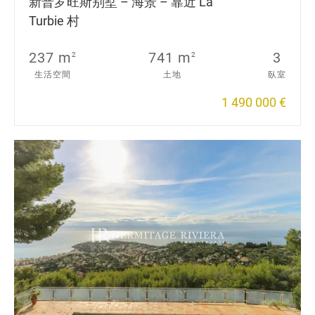
新普罗旺斯别墅 – 海景 – 靠近 La
Turbie 村
237 m
741 m
3
2
2
生活空間
土地
臥室
1 490 000 €