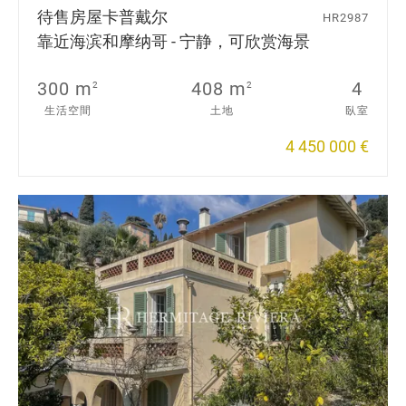
待售房屋
卡普戴尔
HR2987
靠近海滨和摩纳哥 - 宁静，可欣赏海景
300 m
408 m
4
2
2
生活空間
土地
臥室
4 450 000 €