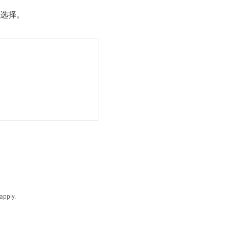
选择。
你
的
申
請
apply.