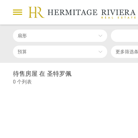
扇形
預算
更多筛选
待售房屋 在 圣特罗佩
0 个列表