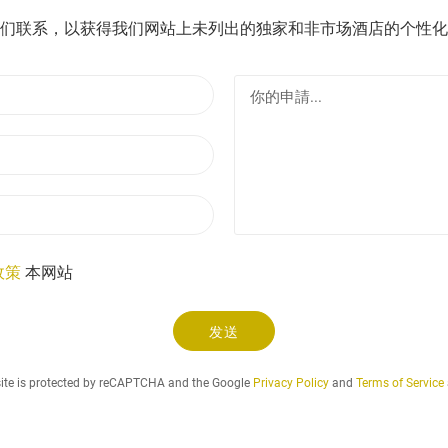
们联系，以获得我们网站上未列出的独家和非市场酒店的个性化
名
稱
電
子
.
郵
.
電
件
.
話
政策
本网站
发送
site is protected by reCAPTCHA and the Google
Privacy Policy
and
Terms of Service