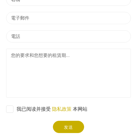
稱
電
子
郵
電
件
話
您
的
要
求
和
您
想
要
的
我已阅读并接受
隐私政策
本网站
租
賃
期
发送
.