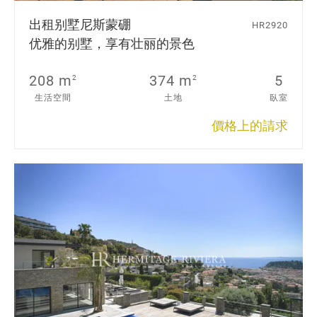
出租别墅
尼斯蒙硼
HR2920
优雅的别墅，享有壮丽的景色
208 m
374 m
5
2
2
生活空間
土地
臥室
價格上的請求