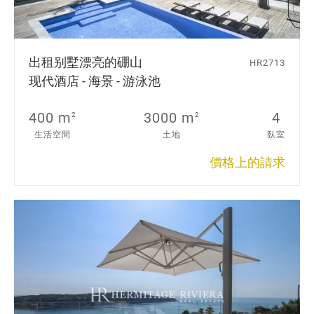
出租别墅
漂亮的硼山
HR2713
现代酒店 - 海景 - 游泳池
400 m
3000 m
4
2
2
生活空間
土地
臥室
價格上的請求