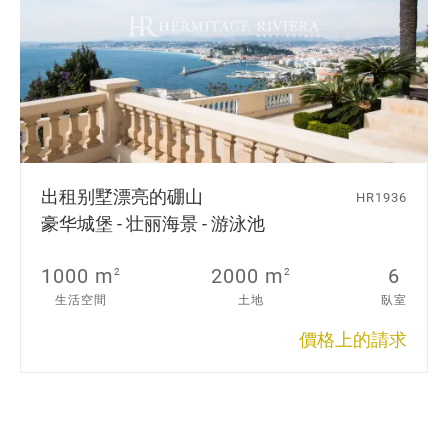
出租别墅
漂亮的硼山
HR1936
豪华城堡 - 壮丽海景 - 游泳池
1000 m
2000 m
6
2
2
生活空間
土地
臥室
價格上的請求