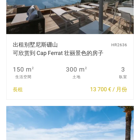
出租别墅
尼斯硼山
HR2636
可欣赏到 Cap Ferrat 壮丽景色的房子
150 m
300 m
3
2
2
生活空間
土地
臥室
13 700 € / 月份
長租