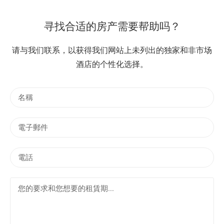
寻找合适的房产需要帮助吗？
请与我们联系，以获得我们网站上未列出的独家和非市场
酒店的个性化选择。
名
稱
電
子
郵
電
件
話
您
的
要
求