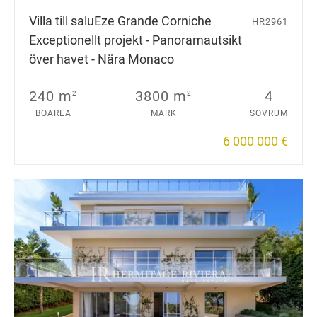
Villa till salu
Eze Grande Corniche
HR2961
Exceptionellt projekt - Panoramautsikt
över havet - Nära Monaco
240 m
3800 m
4
2
2
BOAREA
MARK
SOVRUM
6 000 000 €