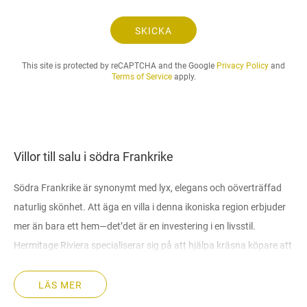
n
.
SKICKA
.
.
This site is protected by reCAPTCHA and the Google
Privacy Policy
and
Terms of Service
apply.
Villor till salu i södra Frankrike
Södra Frankrike är synonymt med lyx, elegans och oöverträffad
naturlig skönhet. Att äga en villa i denna ikoniska region erbjuder
mer än bara ett hem—det’det är en investering i en livsstil.
Hermitage Riviera specialiserar sig på att hjälpa kräsna köpare att
hitta de perfekta villorna i södra Frankrike, oavsett om det är för
semester, permanent boende eller investeringsmöjligheter.
LÄS MER