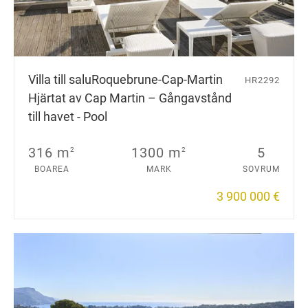
Villa till salu
Roquebrune-Cap-Martin
HR2292
Hjärtat av Cap Martin – Gångavstånd
till havet - Pool
316 m
1300 m
5
2
2
BOAREA
MARK
SOVRUM
3 900 000 €