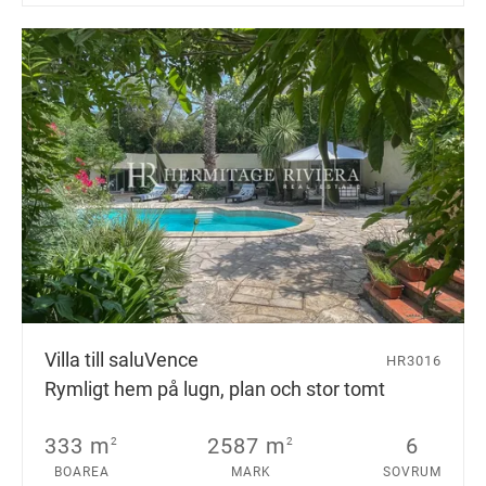
Villa till salu
Vence
HR3016
Rymligt hem på lugn, plan och stor tomt
333 m
2587 m
6
2
2
BOAREA
MARK
SOVRUM