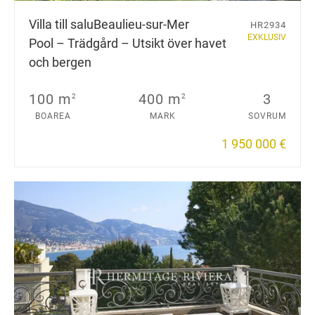
Villa till salu
Beaulieu-sur-Mer
HR2934
EXKLUSIV
Pool – Trädgård – Utsikt över havet
och bergen
100 m
400 m
3
2
2
BOAREA
MARK
SOVRUM
1 950 000 €