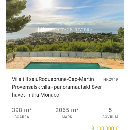
Villa till salu
Roquebrune-Cap-Martin
HR2949
Provensalsk villa - panoramautsikt över
havet - nära Monaco
398 m
2065 m
5
2
2
BOAREA
MARK
SOVRUM
3 100 000 €