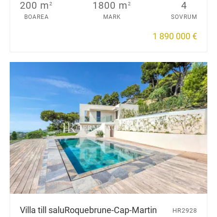
200 m
1800 m
4
2
2
BOAREA
MARK
SOVRUM
1 890 000 €
Villa till salu
Roquebrune-Cap-Martin
HR2928