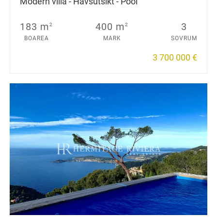
Modern villa - Havsutsikt - Pool
183 m
400 m
3
2
2
BOAREA
MARK
SOVRUM
3 700 000 €