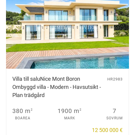
Villa till salu
Nice Mont Boron
HR2983
Ombyggd villa - Modern - Havsutsikt -
Plan trädgård
380 m
1900 m
7
2
2
BOAREA
MARK
SOVRUM
12 500 000 €