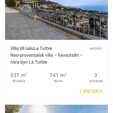
Villa till salu
La Turbie
HR2951
Neo-provensalsk villa – havsutsikt –
nära byn La Turbie
237 m
741 m
3
2
2
BOAREA
MARK
SOVRUM
1 490 000 €