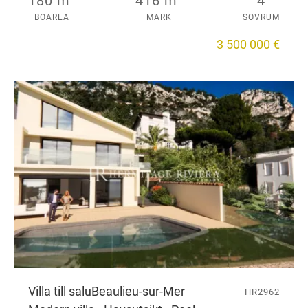
180 m
416 m
4
BOAREA
MARK
SOVRUM
3 500 000 €
Villa till salu
Beaulieu-sur-Mer
HR2962