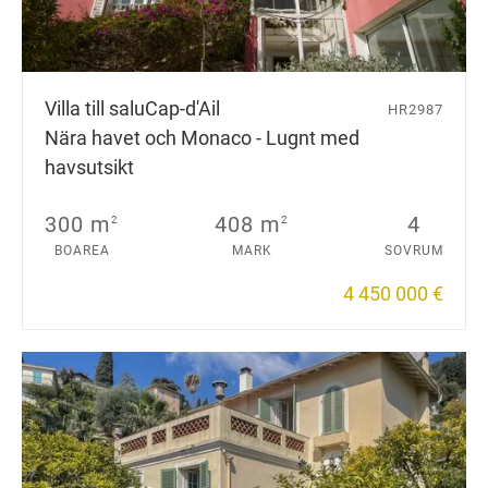
Villa till salu
Cap-d'Ail
HR2987
Nära havet och Monaco - Lugnt med
havsutsikt
300 m
408 m
4
2
2
BOAREA
MARK
SOVRUM
4 450 000 €