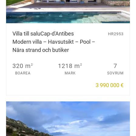
Villa till salu
Cap-d'Antibes
HR2953
Modern villa – Havsutsikt – Pool –
Nära strand och butiker
320 m
1218 m
7
2
2
BOAREA
MARK
SOVRUM
3 990 000 €