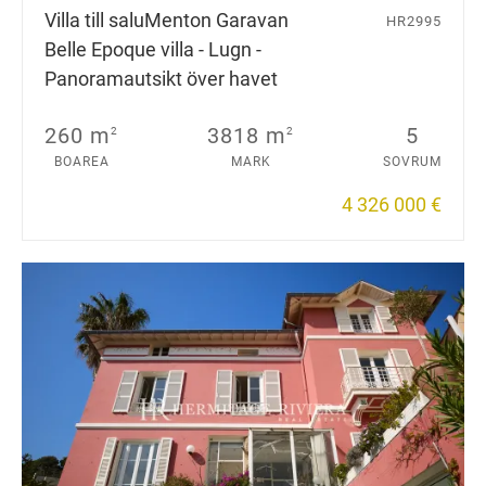
Villa till salu
Menton Garavan
HR2995
Belle Epoque villa - Lugn -
Panoramautsikt över havet
260 m
3818 m
5
2
2
BOAREA
MARK
SOVRUM
4 326 000 €