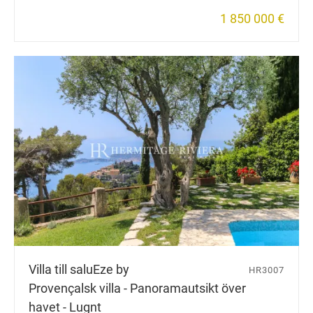
1 850 000 €
Villa till salu
Eze by
HR3007
Provençalsk villa - Panoramautsikt över
havet - Lugnt