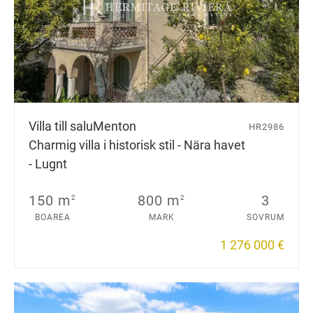
Villa till salu
Menton
HR2986
Charmig villa i historisk stil - Nära havet
- Lugnt
150 m
800 m
3
2
2
BOAREA
MARK
SOVRUM
1 276 000 €