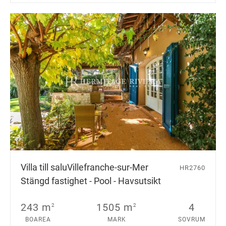
Villa till salu
Villefranche-sur-Mer
HR2760
Stängd fastighet - Pool - Havsutsikt
243 m
1505 m
4
2
2
BOAREA
MARK
SOVRUM