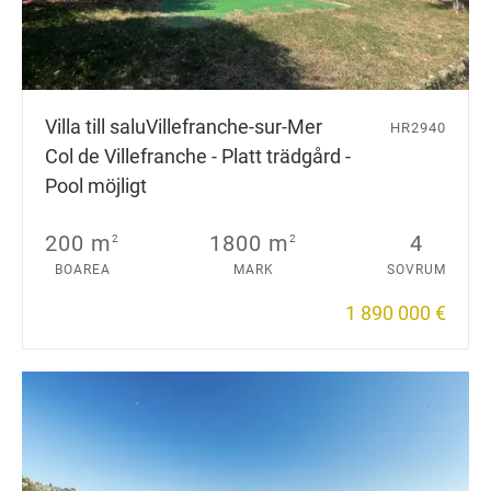
Villa till salu
Villefranche-sur-Mer
HR2940
Col de Villefranche - Platt trädgård -
Pool möjligt
200 m
1800 m
4
2
2
BOAREA
MARK
SOVRUM
1 890 000 €