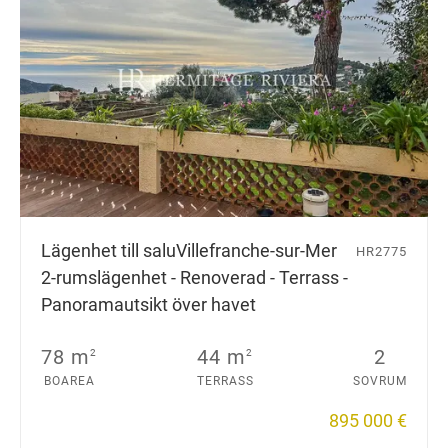
Lägenhet till salu
Villefranche-sur-Mer
HR2775
2-rumslägenhet - Renoverad - Terrass -
Panoramautsikt över havet
78 m
44 m
2
2
2
BOAREA
TERRASS
SOVRUM
895 000 €