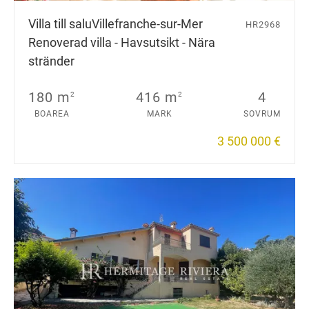
Villa till salu
Villefranche-sur-Mer
HR2968
Renoverad villa - Havsutsikt - Nära
stränder
180 m
416 m
4
2
2
BOAREA
MARK
SOVRUM
3 500 000 €