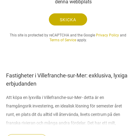
denna webbplats
a
n
.
SKICKA
.
.
This site is protected by reCAPTCHA and the Google
Privacy Policy
and
Terms of Service
apply.
Fastigheter i Villefranche-sur-Mer: exklusiva, lyxiga
erbjudanden
Att köpa en lyxvilla i Villefranche-sur-Mer- detta är en
framgångsrik investering, en idealisk lösning för semester året
runt, en plats dit du alltid vill återvända, livets centrum på den
franska rivieran och många andra fördelar. Det har ett milt,
behagligt klimat, cirka 300 soldagar om året, en utvecklad turist-