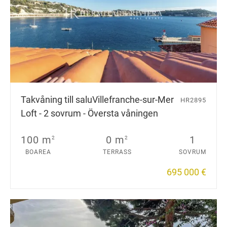
Takvåning till salu
Villefranche-sur-Mer
HR2895
Loft - 2 sovrum - Översta våningen
100 m
0 m
1
2
2
BOAREA
TERRASS
SOVRUM
695 000 €