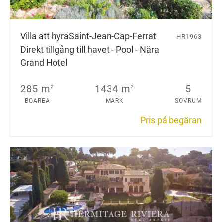
Villa att hyra
Saint-Jean-Cap-Ferrat
HR1963
Direkt tillgång till havet - Pool - Nära
Grand Hotel
285 m
1434 m
5
2
2
BOAREA
MARK
SOVRUM
Pris på begäran