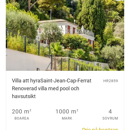
Villa att hyra
Saint-Jean-Cap-Ferrat
HR2859
Renoverad villa med pool och
havsutsikt
200 m
1000 m
4
2
2
BOAREA
MARK
SOVRUM
Pris på begäran