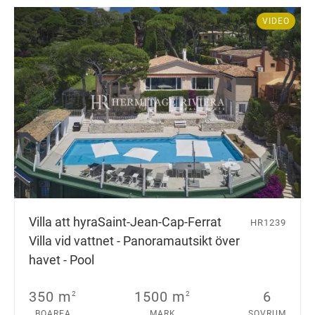
VIDEO
Villa att hyra
Saint-Jean-Cap-Ferrat
HR1239
Villa vid vattnet - Panoramautsikt över
havet - Pool
350 m
1500 m
6
2
2
BOAREA
MARK
SOVRUM