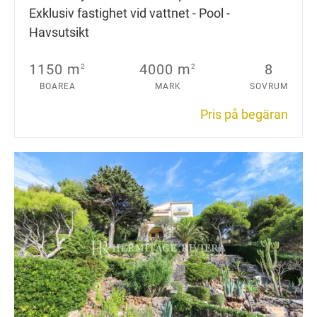
Exklusiv fastighet vid vattnet - Pool -
Havsutsikt
1150 m
4000 m
8
2
2
BOAREA
MARK
SOVRUM
Pris på begäran