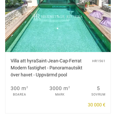
Villa att hyra
Saint-Jean-Cap-Ferrat
HR1561
Modern fastighet - Panoramautsikt
över havet - Uppvärmd pool
300 m
3000 m
5
2
2
BOAREA
MARK
SOVRUM
30 000 €