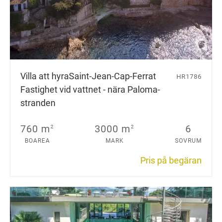
Villa att hyra
Saint-Jean-Cap-Ferrat
HR1786
Fastighet vid vattnet - nära Paloma-
stranden
760 m
3000 m
6
2
2
BOAREA
MARK
SOVRUM
Pris på begäran