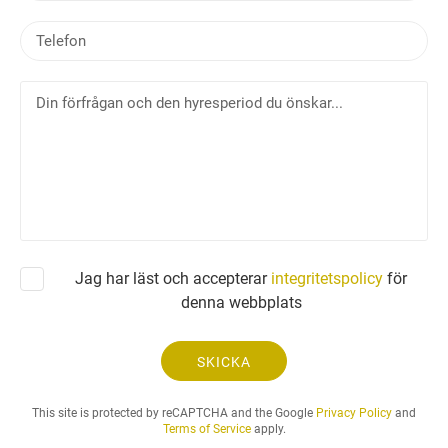
p
T
o
e
s
l
t
D
e
i
f
n
o
f
n
ö
r
f
r
å
Jag har läst och accepterar
integritetspolicy
för
g
denna webbplats
a
n
o
SKICKA
c
h
This site is protected by reCAPTCHA and the Google
Privacy Policy
and
d
Terms of Service
apply.
e