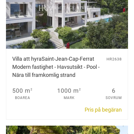
Villa att hyra
Saint-Jean-Cap-Ferrat
HR2638
Modern fastighet - Havsutsikt - Pool -
Nära till framkomlig strand
500 m
1000 m
6
2
2
BOAREA
MARK
SOVRUM
Pris på begäran