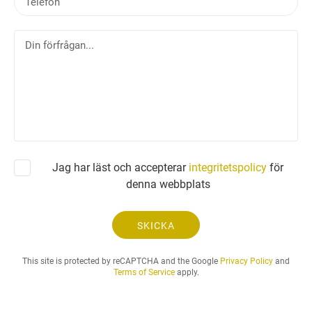
e
s
l
t
D
e
i
f
n
o
f
n
ö
r
f
r
å
Jag har läst och accepterar
integritetspolicy
för
g
denna webbplats
a
n
.
SKICKA
.
.
This site is protected by reCAPTCHA and the Google
Privacy Policy
and
Terms of Service
apply.