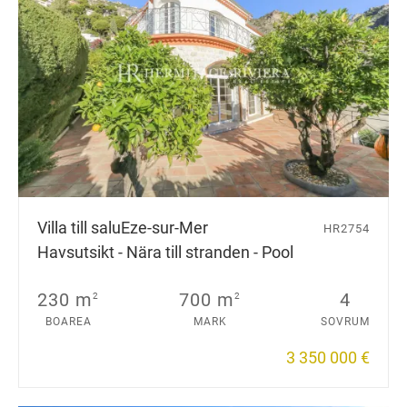
Villa till salu
Eze-sur-Mer
HR2754
Havsutsikt - Nära till stranden - Pool
230 m
700 m
4
2
2
BOAREA
MARK
SOVRUM
3 350 000 €