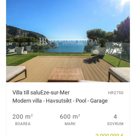
Villa till salu
Eze-sur-Mer
HR2750
Modern villa - Havsutsikt - Pool - Garage
200 m
600 m
4
2
2
BOAREA
MARK
SOVRUM
3 000 000 €