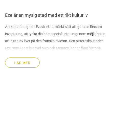
Eze är en mysig stad med ett rikt kulturliv
Att köpa fastighet i Eze är ett utmärkt sätt att göra en lönsam
investering; uttrycka din höga sociala status genom möjligheten
att njuta av livet på den franska rivieran. Den pittoreska staden
Eze, som ligger bredvid Nice och Monaco, har en lång historia.
Medeltidens arkitektur som har överlevt till denna dag
kompletterar perfekt moderna herrgårdar, villor och lägenheter
LÄS MER
designade i klassisk stil.
Lyxigt liv vid havet
Sälja Att sälja fastigheter i Eze på Franska Rivieran lockar rika
köpare från hela världen. För många århundraden sedan
inspirerade Medelhavets fantastiska landskap kända målare,
författare och poeter. Idag lockar den unika charmen med