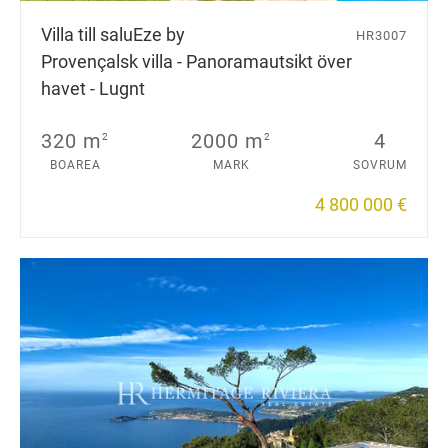
Villa till salu
Eze by
HR3007
Provençalsk villa - Panoramautsikt över
havet - Lugnt
320 m
2000 m
4
2
2
BOAREA
MARK
SOVRUM
4 800 000 €