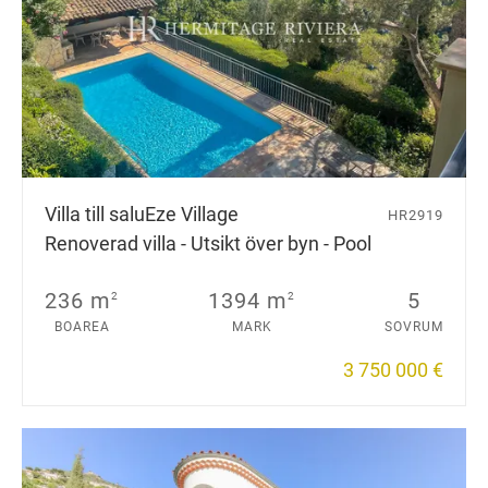
Villa till salu
Eze Village
HR2919
Renoverad villa - Utsikt över byn - Pool
236 m
1394 m
5
2
2
BOAREA
MARK
SOVRUM
3 750 000 €