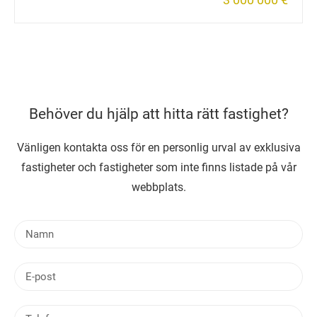
Behöver du hjälp att hitta rätt fastighet?
Vänligen kontakta oss för en personlig urval av exklusiva
fastigheter och fastigheter som inte finns listade på vår
webbplats.
N
a
m
E
n
-
p
T
o