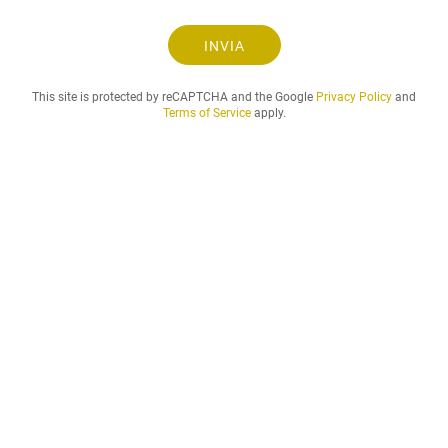
s
t
INVIA
a
.
This site is protected by reCAPTCHA and the Google
Privacy Policy
and
.
Terms of Service
apply.
.