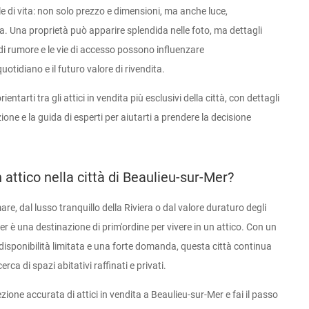
ile di vita: non solo prezzo e dimensioni, ma anche luce,
a. Una proprietà può apparire splendida nelle foto, ma dettagli
li di rumore e le vie di accesso possono influenzare
quotidiano e il futuro valore di rivendita.
entarti tra gli attici in vendita più esclusivi della città, con dettagli
zione e la guida di esperti per aiutarti a prendere la decisione
 attico nella città di Beaulieu-sur-Mer?
mare, dal lusso tranquillo della Riviera o dal valore duraturo degli
r è una destinazione di prim'ordine per vivere in un attico. Con un
 disponibilità limitata e una forte domanda, questa città continua
erca di spazi abitativi raffinati e privati.
zione accurata di attici in vendita a Beaulieu-sur-Mer e fai il passo