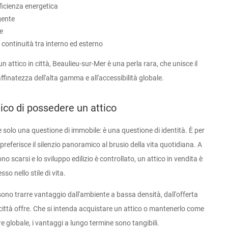
ficienza energetica
gente
ce
 continuità tra interno ed esterno
 attico in città, Beaulieu-sur-Mer è una perla rara, che unisce il
affinatezza dell'alta gamma e all'accessibilità globale.
tico di possedere un attico
è solo una questione di immobile: è una questione di identità. È per
 preferisce il silenzio panoramico al brusio della vita quotidiana. A
no scarsi e lo sviluppo edilizio è controllato, un attico in vendita è
o nello stile di vita.
sono trarre vantaggio dall'ambiente a bassa densità, dall'offerta
 città offre. Che si intenda acquistare un attico o mantenerlo come
e globale, i vantaggi a lungo termine sono tangibili.