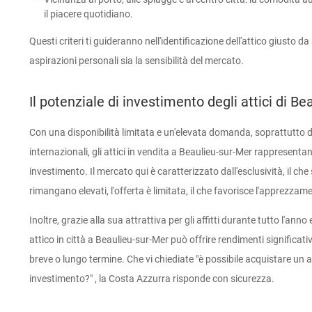
il piacere quotidiano.
Questi criteri ti guideranno nell'identificazione dell'attico giusto da
aspirazioni personali sia la sensibilità del mercato.
Il potenziale di investimento degli attici di B
Con una disponibilità limitata e un'elevata domanda, soprattutto d
internazionali, gli attici in vendita a Beaulieu-sur-Mer rappresenta
investimento. Il mercato qui è caratterizzato dall'esclusività, il che
rimangano elevati, l'offerta è limitata, il che favorisce l'apprezzam
Inoltre, grazie alla sua attrattiva per gli affitti durante tutto l'ann
attico in città a Beaulieu-sur-Mer può offrire rendimenti significa
breve o lungo termine. Che vi chiediate
"è possibile acquistare un 
investimento?"
, la Costa Azzurra risponde con sicurezza.