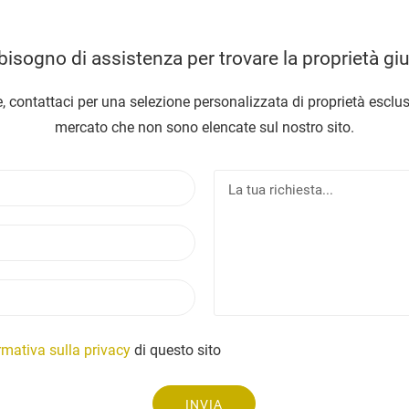
bisogno di assistenza per trovare la proprietà gi
, contattaci per una selezione personalizzata di proprietà esclus
mercato che non sono elencate sul nostro sito.
N
L
o
a
m
t
E
e
u
m
a
a
r
T
i
i
e
l
c
l
h
e
rmativa sulla privacy
di questo sito
i
f
e
o
s
INVIA
n