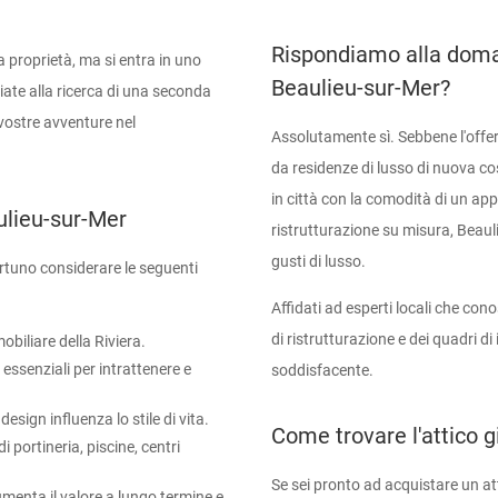
Rispondiamo alla doman
 proprietà, ma si entra in uno
Beaulieu-sur-Mer?
iate alla ricerca di una seconda
 vostre avventure nel
Assolutamente sì. Sebbene l'offerta
da residenze di lusso di nuova cos
in città con la comodità di un ap
ulieu-sur-Mer
ristrutturazione su misura, Beau
gusti di lusso.
ortuno considerare le seguenti
Affidati ad esperti locali che con
di ristrutturazione e dei quadri d
obiliare della Riviera.
o essenziali per intrattenere e
soddisfacente.
esign influenza lo stile di vita.
Come trovare l'attico g
di portineria, piscine, centri
Se sei pronto ad acquistare un at
umenta il valore a lungo termine e