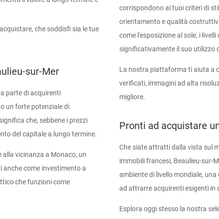
corrispondono ai tuoi criteri di st
orientamento e qualità costruttiv
 acquistare, che soddisfi sia le tue
come l'esposizione al sole, i livel
significativamente il suo utilizzo 
La nostra piattaforma ti aiuta a ori
eaulieu-sur-Mer
verificati, immagini ad alta risolu
a parte di acquirenti
migliore.
no un forte potenziale di
 significa che, sebbene i prezzi
Pronti ad acquistare un
ento del capitale a lungo termine.
Che siate attratti dalla vista sul 
o e alla vicinanza a Monaco, un
immobili francesi, Beaulieu-sur-Me
tivi anche come investimento a
ambiente di livello mondiale, una
attico che funzioni come
ad attrarre acquirenti esigenti in c
Esplora oggi stesso la nostra sele