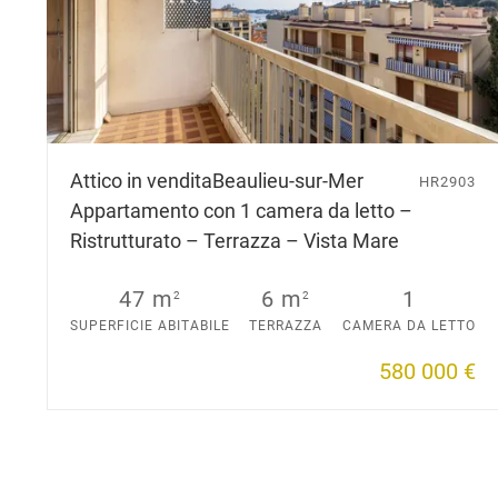
Attico in vendita
Beaulieu-sur-Mer
HR2903
Appartamento con 1 camera da letto –
Ristrutturato – Terrazza – Vista Mare
47 m
6 m
1
2
2
SUPERFICIE ABITABILE
TERRAZZA
CAMERA DA LETTO
580 000 €