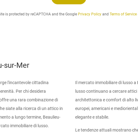
t
o
a
site is protected by reCAPTCHA and the Google
Privacy Policy
and
Terms of Service
.
.
.
eu-sur-Mer
ge l'incantevole cittadina
Il mercato immobiliare di lusso a 
erenità. Per chi desidera
lusso continuano a cercare attici 
 offre una rara combinazione di
architettonica e comfort di alto l
 siate alla ricerca di un attico in
europei, americani e mediorientali
imento a lungo termine, Beaulieu-
elegante e stabile.
cato immobiliare di lusso.
Le tendenze attuali mostrano che 