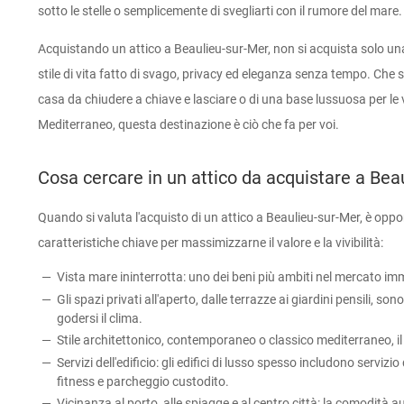
sotto le stelle o semplicemente di svegliarti con il rumore del mare.
Acquistando un attico a Beaulieu-sur-Mer, non si acquista solo una
stile di vita fatto di svago, privacy ed eleganza senza tempo. Che s
casa da chiudere a chiave e lasciare o di una base lussuosa per le
Mediterraneo, questa destinazione è ciò che fa per voi.
Cosa cercare in un attico da acquistare a Bea
Quando si valuta l'acquisto di un attico a Beaulieu-sur-Mer, è opp
caratteristiche chiave per massimizzarne il valore e la vivibilità:
Vista mare ininterrotta: uno dei beni più ambiti nel mercato imm
Gli spazi privati all'aperto, dalle terrazze ai giardini pensili, son
godersi il clima.
Stile architettonico, contemporaneo o classico mediterraneo, il d
Servizi dell'edificio: gli edifici di lusso spesso includono servizio 
fitness e parcheggio custodito.
Vicinanza al porto, alle spiagge e al centro città: la comodità a