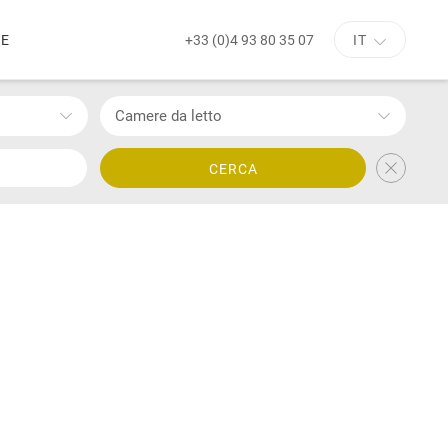
+33 (0)4 93 80 35 07
NE
IT
Camere da letto
CERCA