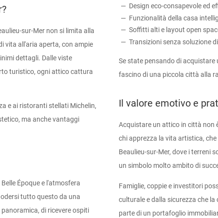
Design eco-consapevole ed ef
r?
Funzionalità della casa intelli
Soffitti alti e layout open spa
aulieu-sur-Mer non si limita alla
Transizioni senza soluzione di
i vita all'aria aperta, con ampie
nimi dettagli. Dalle viste
Se state pensando di acquistare un
to turistico, ogni attico cattura
fascino di una piccola città alla r
Il valore emotivo e pra
 e ai ristoranti stellati Michelin,
estetico, ma anche vantaggi
Acquistare un attico in città non 
chi apprezza la vita artistica, che
Beaulieu-sur-Mer, dove i terreni so
un simbolo molto ambito di success
a Belle Époque e l'atmosfera
Famiglie, coppie e investitori pos
 godersi tutto questo da una
culturale e dalla sicurezza che la
 panoramica, di ricevere ospiti
parte di un portafoglio immobiliar