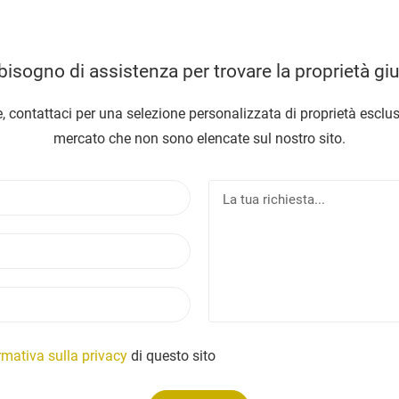
bisogno di assistenza per trovare la proprietà gi
, contattaci per una selezione personalizzata di proprietà esclus
mercato che non sono elencate sul nostro sito.
N
L
o
a
m
t
E
e
u
m
a
a
r
T
i
i
e
l
c
l
h
e
rmativa sulla privacy
di questo sito
i
f
e
o