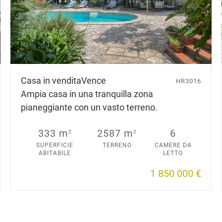
Casa in vendita
Vence
HR3016
Ampia casa in una tranquilla zona
pianeggiante con un vasto terreno.
333 m
2587 m
6
2
2
SUPERFICIE
TERRENO
CAMERE DA
ABITABILE
LETTO
1 850 000 €