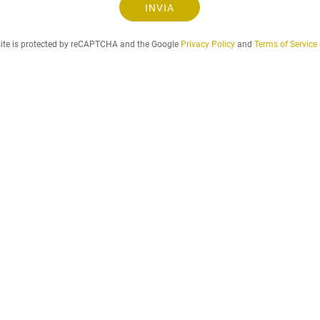
s
INVIA
n
t
o
a
site is protected by reCAPTCHA and the Google
Privacy Policy
and
Terms of Service
.
.
.