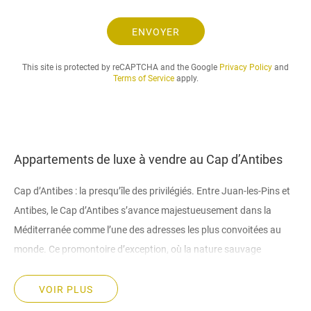
e
.
ENVOYER
.
.
This site is protected by reCAPTCHA and the Google
Privacy Policy
and
Terms of Service
apply.
Appartements de luxe à vendre au Cap d’Antibes
Cap d’Antibes : la presqu’île des privilégiés. Entre Juan-les-Pins et
Antibes, le Cap d’Antibes s’avance majestueusement dans la
Méditerranée comme l’une des adresses les plus convoitées au
monde. Ce promontoire d’exception, où la nature sauvage
rencontre l’architecture la plus raffinée, a de tout temps attiré les
grandes fortunes internationales. Acheter un appartement au Cap
VOIR PLUS
d’Antibes, c’est rejoindre une communauté d’élite dans l’un des