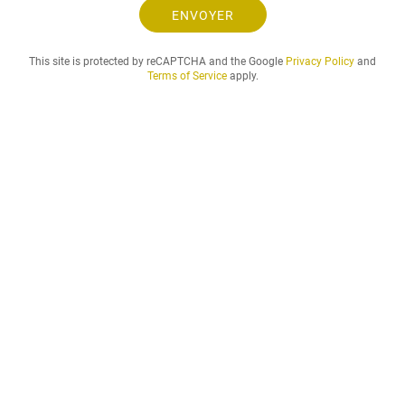
e
ENVOYER
t
l
This site is protected by reCAPTCHA and the Google
Privacy Policy
and
a
Terms of Service
apply.
p
é
r
i
o
d
e
d
e
l
o
c
a
t
i
o