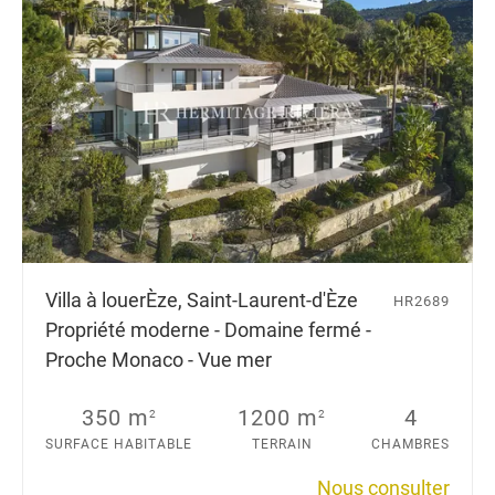
Villa à louer
Èze, Saint-Laurent-d'Èze
HR2689
Propriété moderne - Domaine fermé -
Proche Monaco - Vue mer
350 m
1200 m
4
2
2
SURFACE HABITABLE
TERRAIN
CHAMBRES
Nous consulter