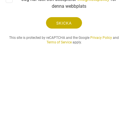
g
denna webbplats
a
n
.
SKICKA
.
.
This site is protected by reCAPTCHA and the Google
Privacy Policy
and
Terms of Service
apply.