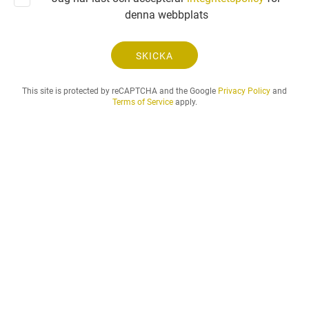
g
denna webbplats
a
n
.
SKICKA
.
.
This site is protected by reCAPTCHA and the Google
Privacy Policy
and
Terms of Service
apply.