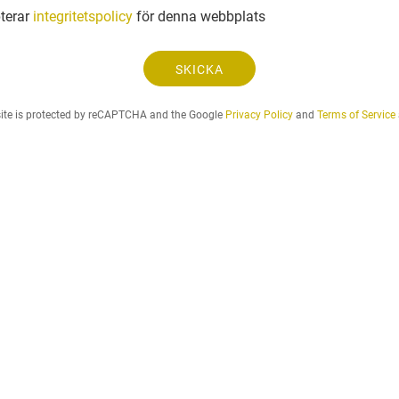
t
å
e
terar
integritetspolicy
för denna webbplats
g
f
a
o
n
SKICKA
n
.
.
site is protected by reCAPTCHA and the Google
Privacy Policy
and
Terms of Service
.