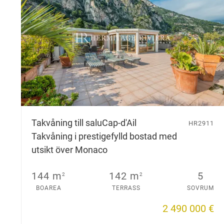
Takvåning till salu
Cap-d'Ail
HR2911
Takvåning i prestigefylld bostad med
utsikt över Monaco
144 m
142 m
5
2
2
BOAREA
TERRASS
SOVRUM
2 490 000 €