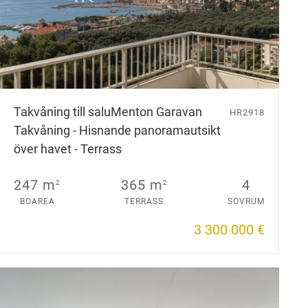
Takvåning till salu
Menton Garavan
HR2918
Takvåning - Hisnande panoramautsikt
över havet - Terrass
247 m
365 m
4
2
2
BOAREA
TERRASS
SOVRUM
3 300 000 €