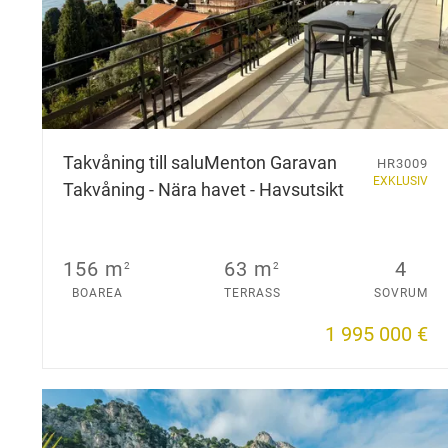
Takvåning till salu
Menton Garavan
HR3009
EXKLUSIV
Takvåning - Nära havet - Havsutsikt
156 m
63 m
4
2
2
BOAREA
TERRASS
SOVRUM
1 995 000 €