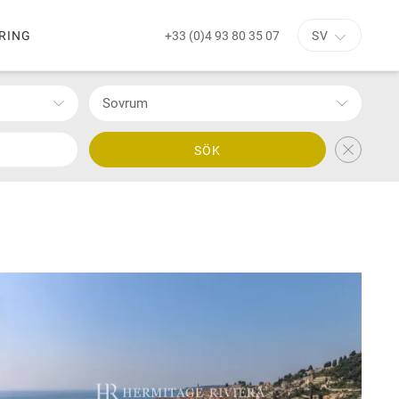
+33 (0)4 93 80 35 07
RING
SV
Sovrum
SÖK