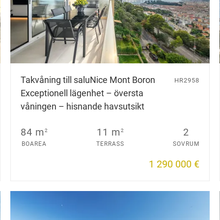
Takvåning till salu
Nice Mont Boron
HR2958
Exceptionell lägenhet – översta
våningen – hisnande havsutsikt
84 m
11 m
2
2
2
BOAREA
TERRASS
SOVRUM
1 290 000 €