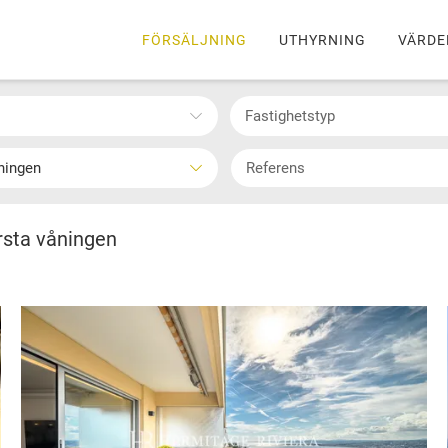
FÖRSÄLJNING
UTHYRNING
VÄRDE
Fastighetstyp
åningen
ersta våningen