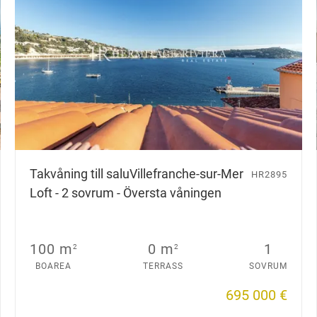
Takvåning till salu
Villefranche-sur-Mer
HR2895
Loft - 2 sovrum - Översta våningen
100 m
0 m
1
2
2
BOAREA
TERRASS
SOVRUM
695 000 €