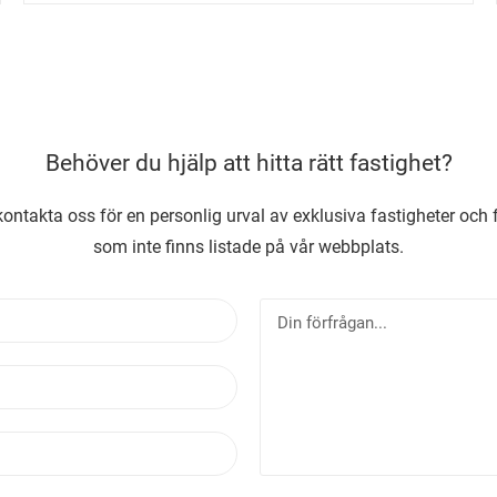
Behöver du hjälp att hitta rätt fastighet?
ontakta oss för en personlig urval av exklusiva fastigheter och 
som inte finns listade på vår webbplats.
N
D
a
i
m
n
E
n
f
-
ö
p
r
T
o
f
e
s
r
l