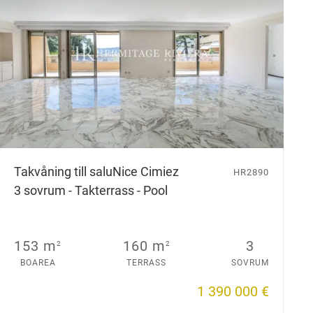
Takvåning till salu
Nice Cimiez
HR2890
3 sovrum - Takterrass - Pool
153 m
160 m
3
2
2
BOAREA
TERRASS
SOVRUM
1 390 000 €