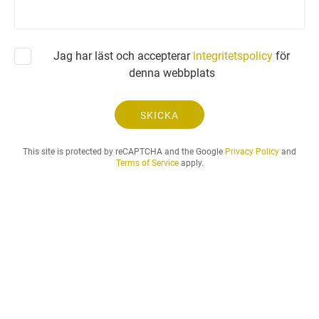
r
f
r
å
Jag har läst och accepterar
integritetspolicy
för
g
denna webbplats
a
n
.
SKICKA
.
.
This site is protected by reCAPTCHA and the Google
Privacy Policy
and
Terms of Service
apply.