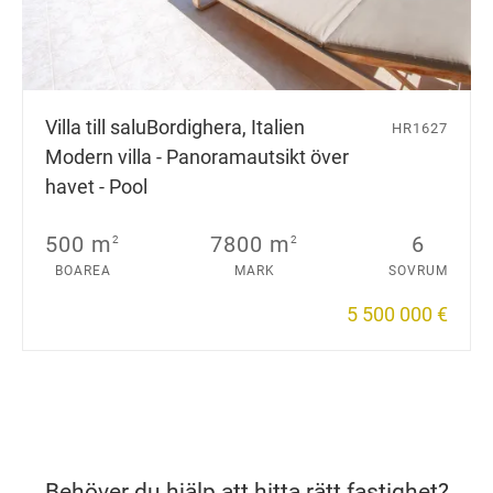
Villa till salu
Bordighera, Italien
HR1627
Modern villa - Panoramautsikt över
havet - Pool
500 m
7800 m
6
2
2
BOAREA
MARK
SOVRUM
5 500 000 €
Behöver du hjälp att hitta rätt fastighet?