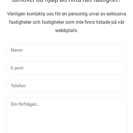
Vänligen kontakta oss för en personlig urval av exklusiva
fastigheter och fastigheter som inte finns listade på vår
webbplats.
N
a
m
E
n
-
p
T
o
e
s
l
t
D
e
i
f
n
o
f
n
ö