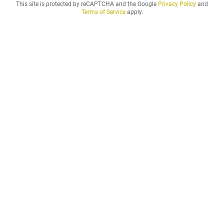
This site is protected by reCAPTCHA and the Google
Privacy Policy
and
d
Terms of Service
apply.
e
n
h
y
r
e
s
p
e
r
i
o
d
d
u
ö
n
s
k