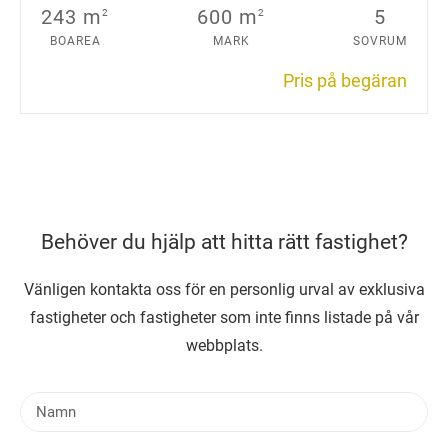
243 m
600 m
5
2
2
BOAREA
MARK
SOVRUM
Pris på begäran
Behöver du hjälp att hitta rätt fastighet?
Vänligen kontakta oss för en personlig urval av exklusiva
fastigheter och fastigheter som inte finns listade på vår
webbplats.
N
a
m