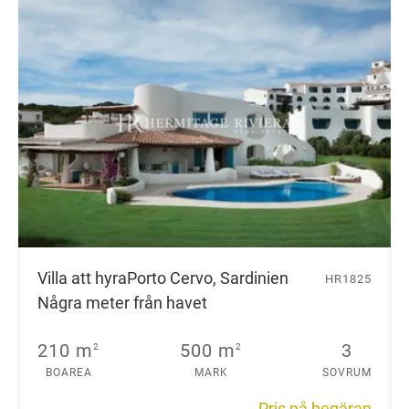
Villa att hyra
Porto Cervo, Sardinien
HR1825
Några meter från havet
210 m
500 m
3
2
2
BOAREA
MARK
SOVRUM
Pris på begäran