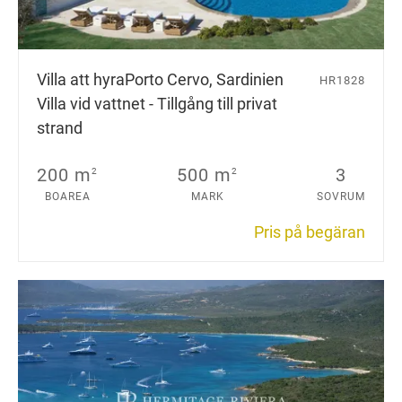
Villa att hyra
Porto Cervo, Sardinien
HR1828
Villa vid vattnet - Tillgång till privat
strand
200 m
500 m
3
2
2
BOAREA
MARK
SOVRUM
Pris på begäran