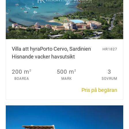
Villa att hyra
Porto Cervo, Sardinien
HR1827
Hisnande vacker havsutsikt
200 m
500 m
3
2
2
BOAREA
MARK
SOVRUM
Pris på begäran