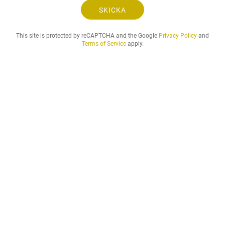
o
SKICKA
c
h
This site is protected by reCAPTCHA and the Google
Privacy Policy
and
d
Terms of Service
apply.
e
n
h
y
r
e
s
p
e
r
i
o
d
d
u
ö