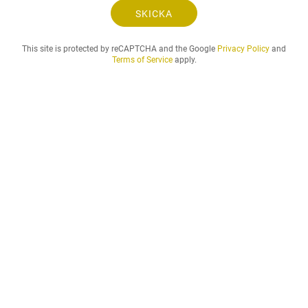
o
SKICKA
c
h
This site is protected by reCAPTCHA and the Google
Privacy Policy
and
d
Terms of Service
apply.
e
n
h
y
r
e
s
p
e
r
i
o
d
d
u
ö