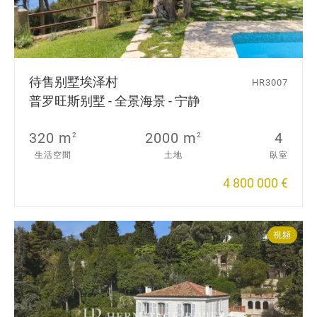
待售别墅
埃泽村
HR3007
普罗旺斯别墅 - 全景海景 - 宁静
320 m
2000 m
4
2
2
生活空間
土地
臥室
4 800 000 €
視頻