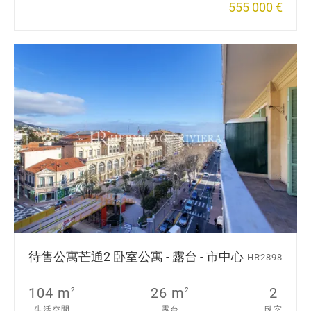
555 000 €
待售公寓
芒通
2 卧室公寓 - 露台 - 市中心
HR2898
104 m
26 m
2
2
2
生活空間
露台
臥室