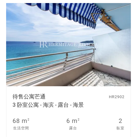
待售公寓
芒通
HR2902
3 卧室公寓 - 海滨 - 露台 - 海景
68 m
6 m
2
2
2
生活空間
露台
臥室