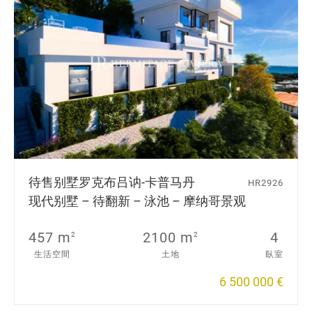
待售别墅
罗克布吕讷-卡普马丹
HR2926
现代别墅 – 待翻新 – 泳池 – 摩纳哥景观
457 m
2100 m
4
2
2
生活空間
土地
臥室
6 500 000 €