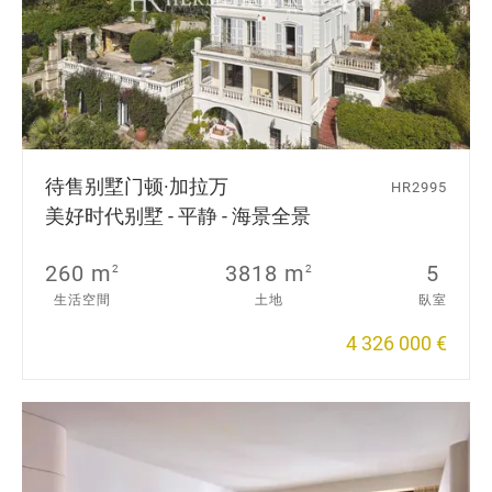
待售别墅
门顿·加拉万
HR2995
美好时代别墅 - 平静 - 海景全景
260 m
3818 m
5
2
2
生活空間
土地
臥室
4 326 000 €