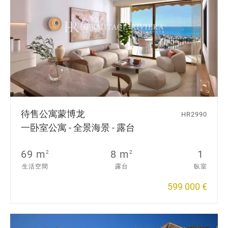
待售公寓
蒙博龙
HR2990
一卧室公寓 - 全景海景 - 露台
69 m
8 m
1
2
2
生活空間
露台
臥室
599 000 €