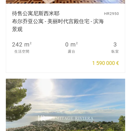
待售公寓
尼斯西米耶
HR2950
布尔乔亚公寓 - 美丽时代宫殿住宅 - 滨海
景观
242 m
0 m
3
2
2
生活空間
露台
臥室
1 590 000 €