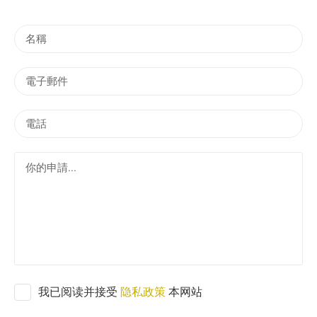
名
稱
電
子
郵
電
件
話
你
的
申
請
.
.
.
我已阅读并接受
隐私政策
本网站