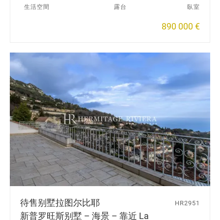
生活空間
露台
臥室
890 000 €
待售别墅
拉图尔比耶
HR2951
新普罗旺斯别墅 – 海景 – 靠近 La