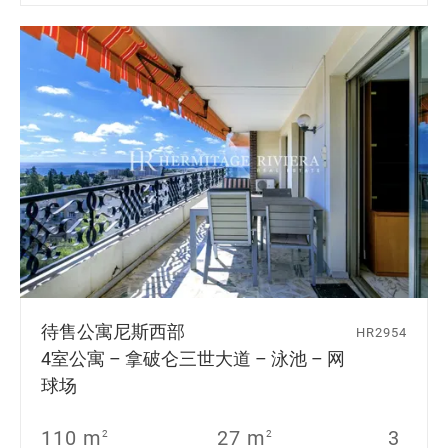
待售公寓
尼斯西部
HR2954
4室公寓 – 拿破仑三世大道 – 泳池 – 网
球场
110 m
27 m
3
2
2