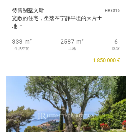
待售别墅
文斯
HR3016
宽敞的住宅，坐落在宁静平坦的大片土
地上
333 m
2587 m
6
2
2
生活空間
土地
臥室
1 850 000 €