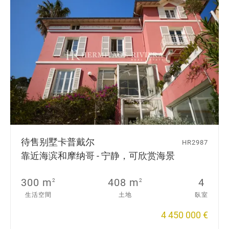
待售别墅
卡普戴尔
HR2987
靠近海滨和摩纳哥 - 宁静，可欣赏海景
300 m
408 m
4
2
2
生活空間
土地
臥室
4 450 000 €