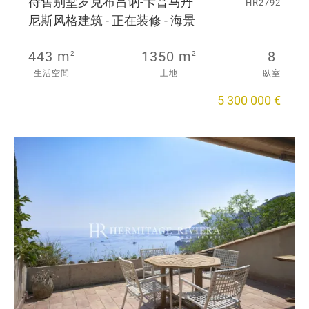
待售别墅
罗克布吕讷-卡普马丹
HR2792
尼斯风格建筑 - 正在装修 - 海景
443 m
1350 m
8
2
2
生活空間
土地
臥室
5 300 000 €