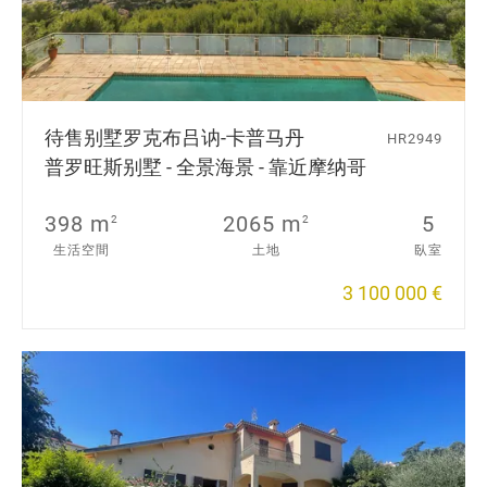
待售别墅
罗克布吕讷-卡普马丹
HR2949
普罗旺斯别墅 - 全景海景 - 靠近摩纳哥
398 m
2065 m
5
2
2
生活空間
土地
臥室
3 100 000 €